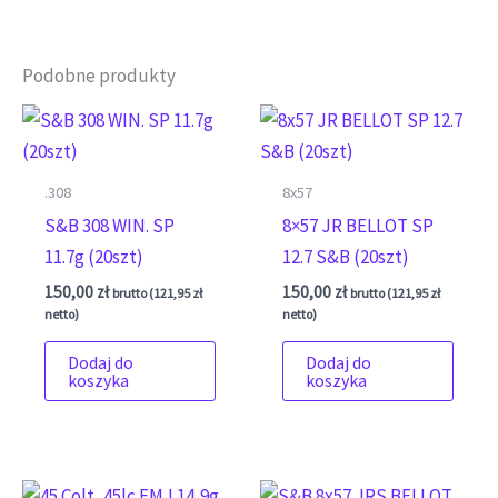
Podobne produkty
.308
8x57
S&B 308 WIN. SP
8×57 JR BELLOT SP
11.7g (20szt)
12.7 S&B (20szt)
150,00
zł
150,00
zł
brutto (
121,95
zł
brutto (
121,95
zł
netto)
netto)
Dodaj do
Dodaj do
koszyka
koszyka