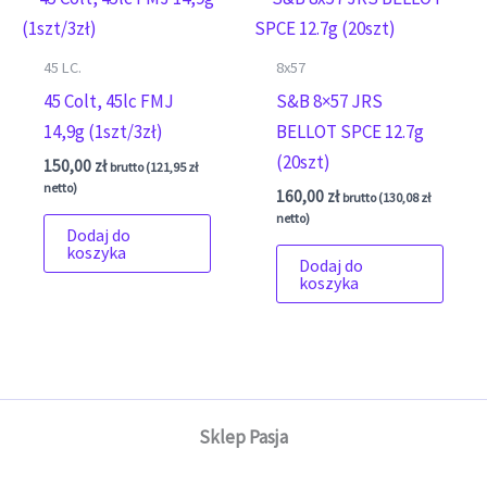
45 LC.
8x57
45 Colt, 45lc FMJ
S&B 8×57 JRS
14,9g (1szt/3zł)
BELLOT SPCE 12.7g
(20szt)
150,00
zł
brutto (
121,95
zł
netto)
160,00
zł
brutto (
130,08
zł
netto)
Dodaj do
koszyka
Dodaj do
koszyka
Sklep Pasja