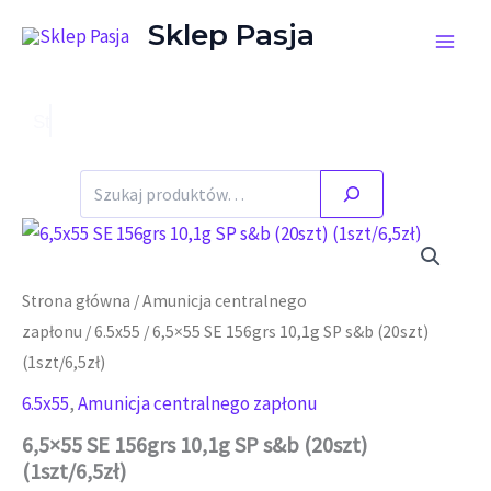
Przejdź do treści
Sklep Pasja
Stany magazynowe zgodne ze stanem faktycznym.
Szukaj
Strona główna
/
Amunicja centralnego
zapłonu
/
6.5x55
/ 6,5×55 SE 156grs 10,1g SP s&b (20szt)
(1szt/6,5zł)
6.5x55
,
Amunicja centralnego zapłonu
6,5×55 SE 156grs 10,1g SP s&b (20szt)
(1szt/6,5zł)