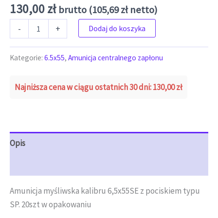
130,00
zł
brutto (
105,69
zł
netto)
ilość 6,5x55 SE 156grs 10,1g SP s&b (20szt) (1szt/6,5zł)
-
+
Dodaj do koszyka
Kategorie:
6.5x55
,
Amunicja centralnego zapłonu
Najniższa cena w ciągu ostatnich 30 dni:
130,00
zł
Opis
Opinie (0)
Amunicja myśliwska kalibru 6,5x55SE z pociskiem typu
SP. 20szt w opakowaniu