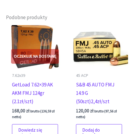
Podobne produkty
7.62x39
45 ACP
GetLoad 7.62×39 AK
S&B 45 AUTO FMJ
AKM FMJ 124gr
14.9 G
(2.1zł/szt)
(50szt)2,4zł/szt
168,00
zł
120,00
zł
brutto (
136,59
zł
brutto (
97,56
zł
netto)
netto)
Dowiedz się
Dodaj do