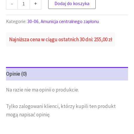
ilość AMUNICJA 30-06 FMJ 8G S&B (124GR) (5.10zł/szt)
-
+
Dodaj do koszyka
Kategorie:
30-06
,
Amunicja centralnego zapłonu
Najniższa cena w ciągu ostatnich 30 dni:
255,00
zł
Opinie (0)
Na razie nie ma opinii o produkcie.
Tylko zalogowani klienci, którzy kupili ten produkt
mogą napisać opinię.