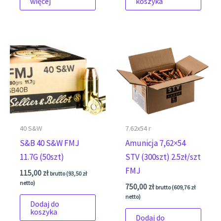
więcej
koszyka
40 S&W
7.62x54 r
S&B 40 S&W FMJ
Amunicja 7,62×54
11.7G (50szt)
STV (300szt) 2.5zł/szt
FMJ
115,00
zł
brutto (
93,50
zł
netto)
750,00
zł
brutto (
609,76
zł
netto)
Dodaj do
koszyka
Dodaj do