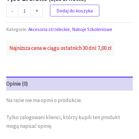
ilość Amunicja szkoleniowa fam pionki zbijak 12/70
-
+
Dodaj do koszyka
Kategorie:
Akcesoria strzeleckie
,
Naboje Szkoleniowe
Najniższa cena w ciągu ostatnich 30 dni:
7,00
zł
Opinie (0)
Na razie nie ma opinii o produkcie.
Tylko zalogowani klienci, którzy kupili ten produkt
mogą napisać opinię.