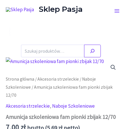
Przejdź do treści
Sklep Pasja
Szukaj
Strona główna
/
Akcesoria strzeleckie
/
Naboje
Szkoleniowe
/ Amunicja szkoleniowa fam pionki zbijak
12/70
Akcesoria strzeleckie
,
Naboje Szkoleniowe
Amunicja szkoleniowa fam pionki zbijak 12/70
7,00
zł
brutto (
5,69
zł
netto)