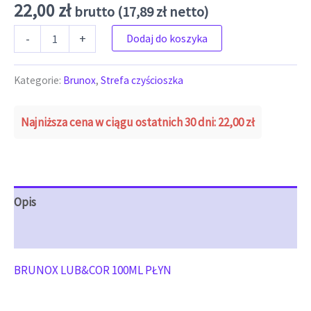
22,00
zł
brutto (
17,89
zł
netto)
ilość BRUNOX LUB&COR 100ML PŁYN
-
+
Dodaj do koszyka
Kategorie:
Brunox
,
Strefa czyścioszka
Najniższa cena w ciągu ostatnich 30 dni:
22,00
zł
Opis
Opinie (0)
BRUNOX LUB&COR 100ML PŁYN