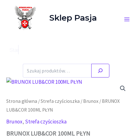
Przejdź do treści
Sklep Pasja
Stany magazynowe zgodne ze stanem faktycznym.
Szukaj
Strona główna
/
Strefa czyścioszka
/
Brunox
/ BRUNOX
LUB&COR 100ML PŁYN
Brunox
,
Strefa czyścioszka
BRUNOX LUB&COR 100ML PŁYN