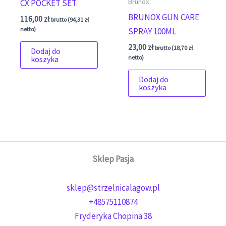
Brunox
CX POCKET SET
BRUNOX GUN CARE
116,00
zł
brutto (
94,31
zł
netto)
SPRAY 100ML
23,00
zł
brutto (
18,70
zł
Dodaj do
netto)
koszyka
Dodaj do
koszyka
Sklep Pasja
sklep@strzelnicalagow.pl
+48575110874
Fryderyka Chopina 38