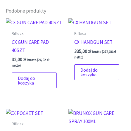
Podobne produkty
Riflecx
Riflecx
CX GUN CARE PAD
CX HANDGUN SET
40SZT
335,00
zł
brutto (
272,36
zł
netto)
32,00
zł
brutto (
26,02
zł
netto)
Dodaj do
koszyka
Dodaj do
koszyka
Riflecx