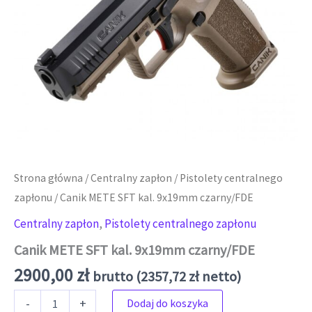
Strona główna
/
Centralny zapłon
/
Pistolety centralnego
zapłonu
/ Canik METE SFT kal. 9x19mm czarny/FDE
Centralny zapłon
,
Pistolety centralnego zapłonu
Canik METE SFT kal. 9x19mm czarny/FDE
2900,00
zł
brutto (
2357,72
zł
netto)
ilość Canik METE SFT kal. 9x19mm czarny/FDE
-
+
Dodaj do koszyka