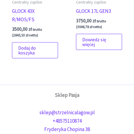
Centralny zapłon
Centralny zapłon
GLOCK 43X
GLOCK 17L GEN3
R/MOS/FS
3750,00
zł
brutto
(
3048,78
zł
netto)
3500,00
zł
brutto
(
2845,53
zł
netto)
Dowiedz się
więcej
Dodaj do
koszyka
Sklep Pasja
sklep@strzelnicalagow.pl
+48575110874
Fryderyka Chopina 38