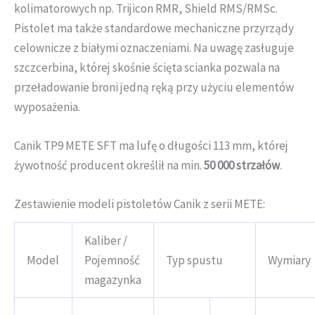
kolimatorowych np. Trijicon RMR, Shield RMS/RMSc.
Pistolet ma także standardowe mechaniczne przyrządy
celownicze z białymi oznaczeniami. Na uwagę zasługuje
szczcerbina, której skośnie ścięta scianka pozwala na
przeładowanie broni jedną ręką przy użyciu elementów
wyposażenia.
Canik TP9 METE SFT ma lufę o długości 113 mm, której
żywotność producent określił na min.
50 000 strzałów
.
Zestawienie modeli pistoletów Canik z serii METE:
Kaliber /
Model
Pojemność
Typ spustu
Wymiary
magazynka