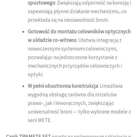
spustowego
: Zwiększają odporność na korozję i
zapewniają płynne działanie mechanizmu, co
przekłada się na niezawodność broni.
Gotowość do montażu celowników optycznych
w układzie co-witness
: Ułatwia integrację z
nowoczesnymi systemami celowniczymi,
pozwalając na jednoczesne korzystanie z
mechanicznych przyrządów celowniczych i
optyki.
W pełni obustronna konstrukcja
: Umożliwia
wygodną obsługę zarówno dla strzelców
prawo-, jak i leworęcznych, zwiększając
uniwersalność broni — tylko wybrane modele z
serii METE.
Canik TP9 METE SFT
oparto na polimerowym szkielecie o