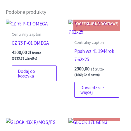
Podobne produkty
Centralny zapłon
Centralny zapłon
CZ 75 P-01 OMEGA
Ppsh wz 41 1944rok
4100,00
zł
brutto
(
3333,33
zł
netto)
7.62×25
2300,00
zł
brutto
Dodaj do
(
1869,92
zł
netto)
koszyka
Dowiedz się
więcej