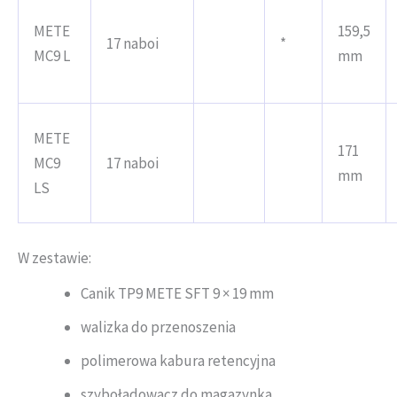
METE
159,5
17 naboi
*
MC9 L
mm
METE
171
MC9
17 naboi
mm
LS
W zestawie:
Canik TP9 METE SFT 9 × 19 mm
walizka do przenoszenia
polimerowa kabura retencyjna
szyboładowacz do magazynka