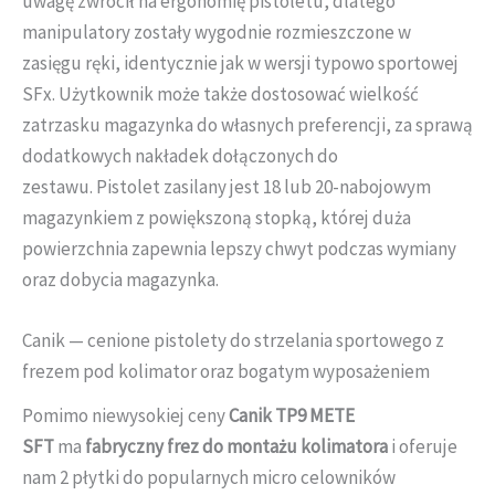
uwagę zwrócił na ergonomię pistoletu, dlatego
manipulatory zostały wygodnie rozmieszczone w
zasięgu ręki, identycznie jak w wersji typowo sportowej
SFx. Użytkownik może także dostosować wielkość
zatrzasku magazynka do własnych preferencji, za sprawą
dodatkowych nakładek dołączonych do
zestawu. Pistolet zasilany jest 18 lub 20-nabojowym
magazynkiem z powiększoną stopką, której duża
powierzchnia zapewnia lepszy chwyt podczas wymiany
oraz dobycia magazynka.
Canik — cenione pistolety do strzelania sportowego z
frezem pod kolimator oraz bogatym wyposażeniem
Pomimo niewysokiej ceny
Canik TP9 METE
SFT
ma
fabryczny frez do montażu kolimatora
i oferuje
nam 2 płytki do popularnych micro celowników