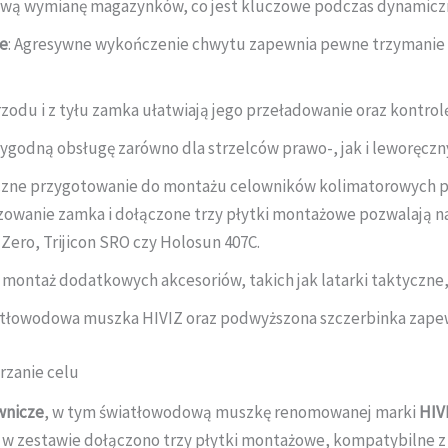
ową wymianę magazynków, co jest kluczowe podczas dynamiczn
re
: Agresywne wykończenie chwytu zapewnia pewne trzymanie bro
rzodu i z tyłu zamka ułatwiają jego przeładowanie oraz kontrol
wygodną obsługę zarówno dla strzelców prawo-, jak i leworęczn
yczne przygotowanie do montażu celowników kolimatorowych poz
ezowanie zamka i dołączone trzy płytki montażowe pozwalają 
Zero, Trijicon SRO czy Holosun 407C.
 montaż dodatkowych akcesoriów, takich jak latarki taktyczne,
tłowodowa muszka HIVIZ oraz podwyższona szczerbinka zapewni
rzanie celu
wnicze
, w tym światłowodową muszkę renomowanej marki
HIV
 w zestawie dołączono trzy płytki montażowe, kompatybilne z 