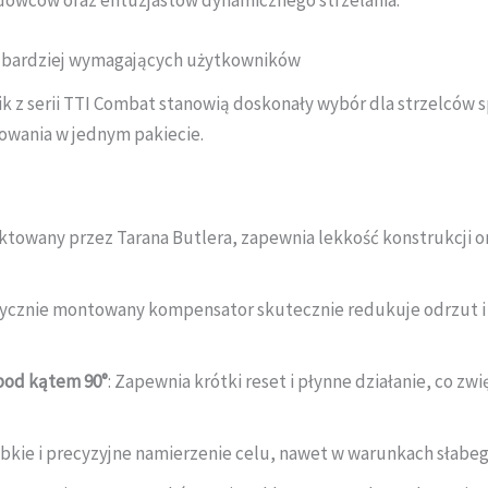
owców oraz entuzjastów dynamicznego strzelania.
ajbardziej wymagających użytkowników
 z serii TTI Combat stanowią doskonały wybór dla strzelców s
owania w jednym pakiecie.
ektowany przez Tarana Butlera, zapewnia lekkość konstrukcji o
rycznie montowany kompensator skutecznie redukuje odrzut i p
pod kątem 90°
: Zapewnia krótki reset i płynne działanie, co z
ybkie i precyzyjne namierzenie celu, nawet w warunkach słabeg