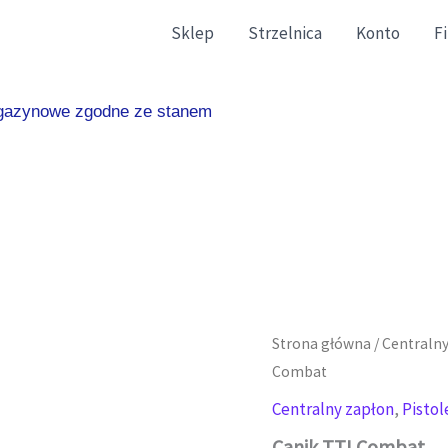
Sklep
Strzelnica
Konto
F
gazynowe zgodne ze stanem faktycznym.
Strona główna
/
Centralny
Combat
Centralny zapłon
,
Pistol
Canik TTI Combat