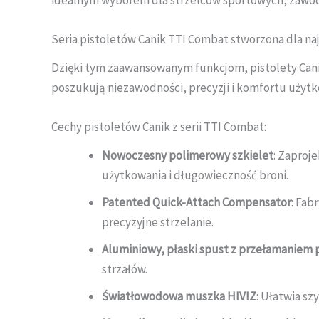
idealnym wyborem dla strzelców sportowych, zawod
Seria pistoletów Canik TTI Combat stworzona dla n
Dzięki tym zaawansowanym funkcjom, pistolety Canik
poszukują niezawodności, precyzji i komfortu użytk
Cechy pistoletów Canik z serii TTI Combat:
Nowoczesny polimerowy szkielet
: Zaproj
użytkowania i długowieczność broni.
Patented Quick-Attach Compensator
: Fab
precyzyjne strzelanie.
Aluminiowy, płaski spust z przełamaniem 
strzałów.
Światłowodowa muszka HIVIZ
: Ułatwia sz