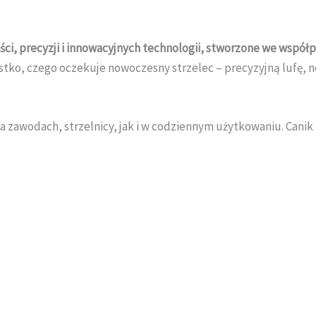
i, precyzji i innowacyjnych technologii, stworzone we współpr
zystko, czego oczekuje nowoczesny strzelec – precyzyjną luf
a zawodach, strzelnicy, jak i w codziennym użytkowaniu. Cani