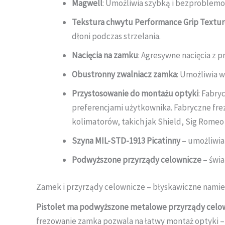
Magwell
: Umożliwia szybką i bezproblem
Tekstura chwytu Performance Grip Textu
dłoni podczas strzelania.
Nacięcia na zamku
: Agresywne nacięcia z p
Obustronny zwalniacz zamka
: Umożliwia 
Przystosowanie do montażu optyki
: Fabr
preferencjami użytkownika. Fabryczne fr
kolimatorów, takich jak Shield, Sig Romeo 
Szyna MIL-STD-1913 Picatinny
– umożliwia
Podwyższone przyrządy celownicze
– świa
Zamek i przyrządy celownicze – błyskawiczne namie
Pistolet ma podwyższone metalowe przyrządy celo
frezowanie zamka pozwala na łatwy montaż optyki –