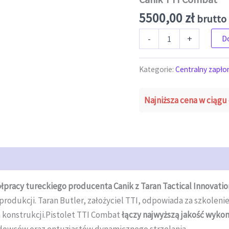
5500,00
zł
brutto 
ilość Canik TTI Combat
-
+
D
Kategorie:
Centralny zapło
Najniższa cena w ciągu 
łpracy tureckiego producenta Canik z Taran Tactical Innovatio
rodukcji. Taran Butler, założyciel TTI, odpowiada za szkolenie
 konstrukcji.Pistolet TTI Combat
łączy najwyższą jakość wykon