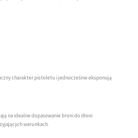
czny charakter pistoletu i jednocześnie eksponują
lają na idealne dopasowanie broni do dłoni
rzyjających warunkach.