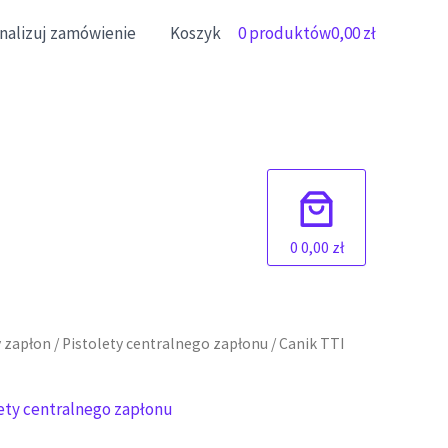
inalizuj zamówienie
Koszyk
0 produktów
0,00 zł
0
0,00 zł
 zapłon
/
Pistolety centralnego zapłonu
/ Canik TTI
ety centralnego zapłonu