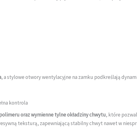
a
, a stylowe otwory wentylacyjne na zamku podkreślają dynami
ełna kontrola
o polimeru oraz wymienne tylne okładziny chwytu
, które pozwa
gresywną teksturą, zapewniającą stabilny chwyt nawet w niesp