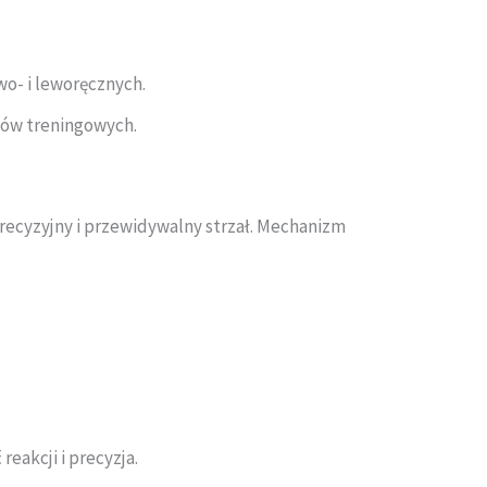
o- i leworęcznych.
mów treningowych.
precyzyjny i przewidywalny strzał. Mechanizm
eakcji i precyzja.