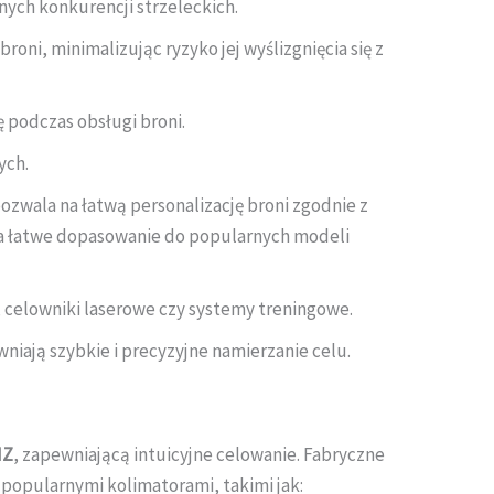
ych konkurencji strzeleckich.
ni, minimalizując ryzyko jej wyślizgnięcia się z
ę podczas obsługi broni.
ych.
wala na łatwą personalizację broni zgodnie z
na łatwe dopasowanie do popularnych modeli
 celowniki laserowe czy systemy treningowe.
ają szybkie i precyzyjne namierzanie celu.
IZ
, zapewniającą intuicyjne celowanie. Fabryczne
popularnymi kolimatorami, takimi jak: