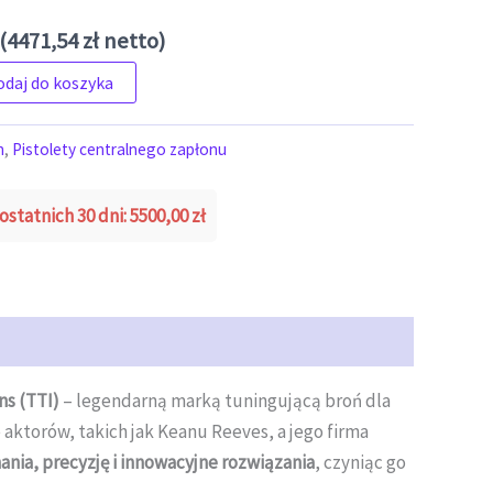
(
4471,54
zł
netto)
odaj do koszyka
n
,
Pistolety centralnego zapłonu
ostatnich 30 dni:
5500,00
zł
ns (TTI)
– legendarną marką tuningującą broń dla
 aktorów, takich jak Keanu Reeves, a jego firma
ania, precyzję i innowacyjne rozwiązania
, czyniąc go