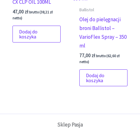
CX CLP OIL 100ML
Ballistol
47,00
zł
brutto (
38,21
zł
netto)
Olej do pielęgnacji
broni Ballistol –
Dodaj do
VarioFlex Spray – 350
koszyka
ml
77,00
zł
brutto (
62,60
zł
netto)
Dodaj do
koszyka
Sklep Pasja