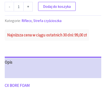
ilość CX BORE FOAM
-
+
Dodaj do koszyka
Kategorie:
Riflecx
,
Strefa czyścioszka
Najniższa cena w ciągu ostatnich 30 dni:
99,00
zł
Opis
Opinie (0)
CX BORE FOAM