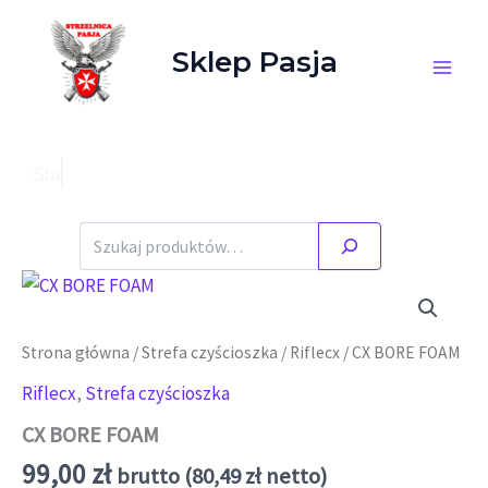
Przejdź do treści
Sklep Pasja
Stany magazynowe zgodne ze stanem faktycznym.
Szukaj
Strona główna
/
Strefa czyścioszka
/
Riflecx
/ CX BORE FOAM
Riflecx
,
Strefa czyścioszka
CX BORE FOAM
99,00
zł
brutto (
80,49
zł
netto)