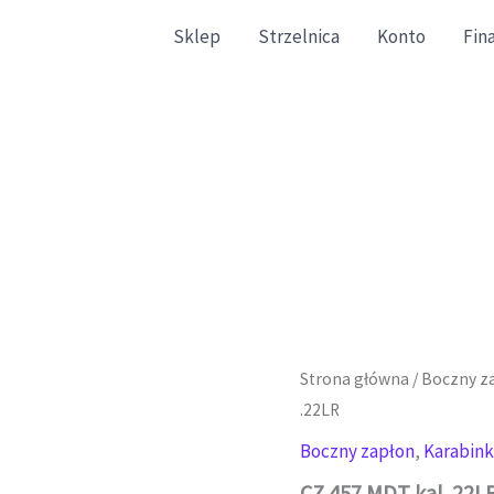
Sklep
Strzelnica
Konto
Fin
gazynowe zgodne ze stanem faktycznym.
Strona główna
/
Boczny z
.22LR
Boczny zapłon
,
Karabink
CZ 457 MDT kal .22L