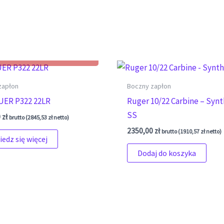
zapłon
Boczny zapłon
UER P322 22LR
Ruger 10/22 Carbine – Synt
SS
0
zł
brutto (
2845,53
zł
netto)
2350,00
zł
brutto (
1910,57
zł
netto)
edz się więcej
Dodaj do koszyka