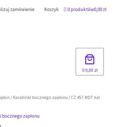
alizuj zamówienie
Koszyk
0 produktów
0,00 zł
0
0,00 zł
apłon
/
Karabinki bocznego zapłonu
/ CZ 457 MDT kal
i bocznego zapłonu
R