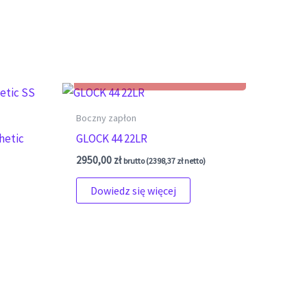
Boczny zapłon
hetic
GLOCK 44 22LR
2950,00
zł
brutto (
2398,37
zł
netto)
Dowiedz się więcej