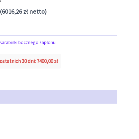
(
6016,26
zł
netto)
Karabinki bocznego zapłonu
ostatnich 30 dni:
7400,00
zł