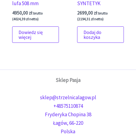
lufa 508 mm
SYNTETYK
4950,00
zł
2699,00
zł
brutto
brutto
(
4024,39
zł
netto)
(
2194,31
zł
netto)
Dowiedz się
Dodaj do
więcej
koszyka
Sklep Pasja
sklep@strzelnicalagow.pl
+48575110874
Fryderyka Chopina 38
Łagów
,
66-220
Polska