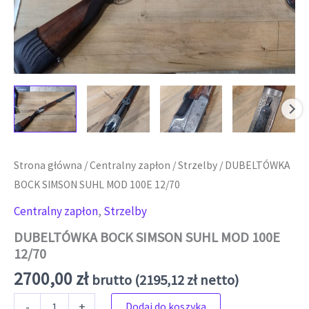
Strona główna
/
Centralny zapłon
/
Strzelby
/ DUBELTÓWKA
BOCK SIMSON SUHL MOD 100E 12/70
Centralny zapłon
,
Strzelby
DUBELTÓWKA BOCK SIMSON SUHL MOD 100E
12/70
2700,00
zł
brutto (
2195,12
zł
netto)
ilość DUBELTÓWKA BOCK SIMSON SUHL MOD 100E 12/70
-
+
Dodaj do koszyka