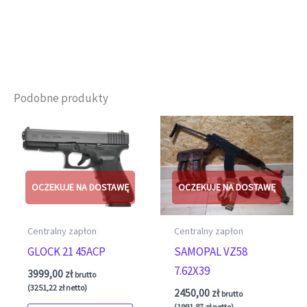
Podobne produkty
Centralny zapłon
Centralny zapłon
GLOCK 21 45ACP
SAMOPAL VZ58
7.62X39
3999,00
zł
brutto
(
3251,22
zł
netto)
2450,00
zł
brutto
(
1991,87
zł
netto)