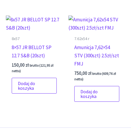
8x57
7.62x54 r
8×57 JR BELLOT SP
Amunicja 7,62×54
12.7 S&B (20szt)
STV (300szt) 2.5zł/szt
FMJ
150,00
zł
brutto (
121,95
zł
netto)
750,00
zł
brutto (
609,76
zł
netto)
Dodaj do
koszyka
Dodaj do
koszyka