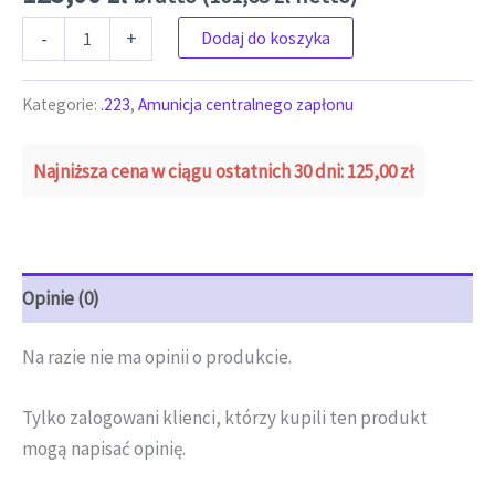
ilość Fiocchi .223 rem 55gr fmj 50szt DUTY (2.50zł/szt)
-
+
Dodaj do koszyka
Kategorie:
.223
,
Amunicja centralnego zapłonu
Najniższa cena w ciągu ostatnich 30 dni:
125,00
zł
Opinie (0)
Na razie nie ma opinii o produkcie.
Tylko zalogowani klienci, którzy kupili ten produkt
mogą napisać opinię.