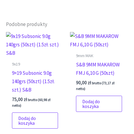
Podobne produkty
9mm MAK
9x19
S&B 9MM MAKAROW
9×19 Subsonic 9.0g
FMJ 6,10 G (50szt)
140grs (50szt) (1.5zł.
90,00
zł
brutto (
73,17
zł
netto)
szt.) S&B
75,00
zł
brutto (
60,98
zł
Dodaj do
netto)
koszyka
Dodaj do
koszyka