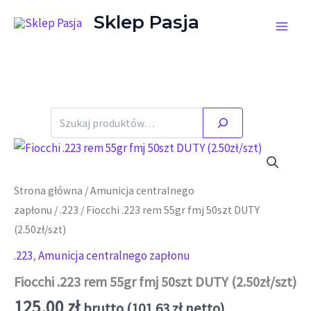
Przejdź do treści
Sklep Pasja
Szukaj
Strona główna
/
Amunicja centralnego
zapłonu
/
.223
/ Fiocchi .223 rem 55gr fmj 50szt DUTY
(2.50zł/szt)
.223
,
Amunicja centralnego zapłonu
Fiocchi .223 rem 55gr fmj 50szt DUTY (2.50zł/szt)
125,00
zł
brutto (
101,63
zł
netto)