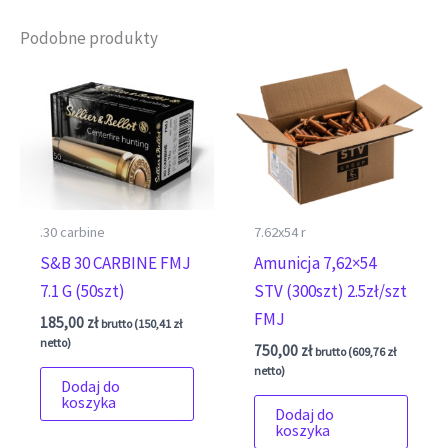
Podobne produkty
.30 carbine
7.62x54 r
S&B 30 CARBINE FMJ
Amunicja 7,62×54
7.1 G (50szt)
STV (300szt) 2.5zł/szt
FMJ
185,00
zł
brutto (
150,41
zł
netto)
750,00
zł
brutto (
609,76
zł
netto)
Dodaj do
koszyka
Dodaj do
koszyka