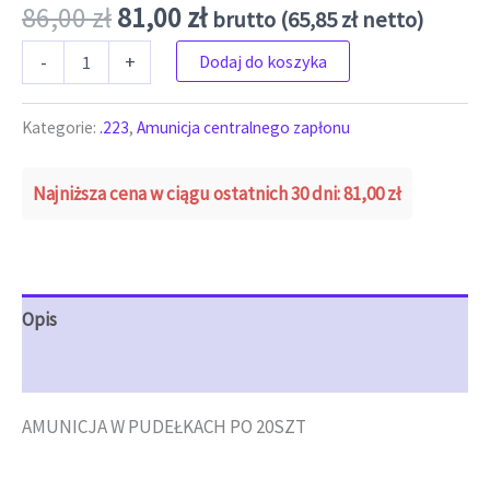
Pierwotna cena wynosiła: 86,00 
Aktualna cena wynosi: 81
86,00
zł
81,00
zł
brutto (
65,85
zł
netto)
ilość Hornady kal.223Rem BTHP Frontier 68gr/4,41g (4,05zł/szt) MATCH
-
+
Dodaj do koszyka
Kategorie:
.223
,
Amunicja centralnego zapłonu
Najniższa cena w ciągu ostatnich 30 dni:
81,00
zł
Opis
Opinie (0)
AMUNICJA W PUDEŁKACH PO 20SZT