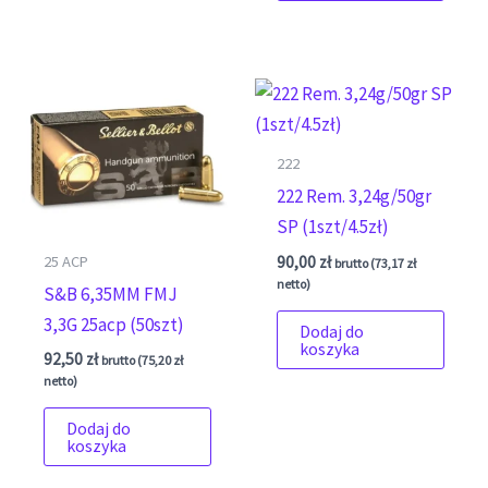
222
222 Rem. 3,24g/50gr
SP (1szt/4.5zł)
25 ACP
90,00
zł
brutto (
73,17
zł
netto)
S&B 6,35MM FMJ
3,3G 25acp (50szt)
Dodaj do
koszyka
92,50
zł
brutto (
75,20
zł
netto)
Dodaj do
koszyka