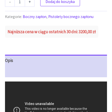
-
+
Dodaj do koszyka
Kategorie:
Boczny zapłon
,
Pistolety bocznego zapłonu
Najniższa cena w ciągu ostatnich 30 dni:
3200,00
zł
Opis
Opinie (0)