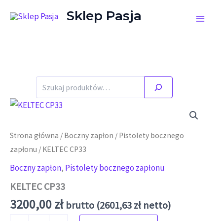
Przejdź do treści
Sklep Pasja
Szukaj
Strona główna
/
Boczny zapłon
/
Pistolety bocznego
zapłonu
/ KELTEC CP33
Boczny zapłon
,
Pistolety bocznego zapłonu
KELTEC CP33
3200,00
zł
brutto (
2601,63
zł
netto)
ilość KELTEC CP33