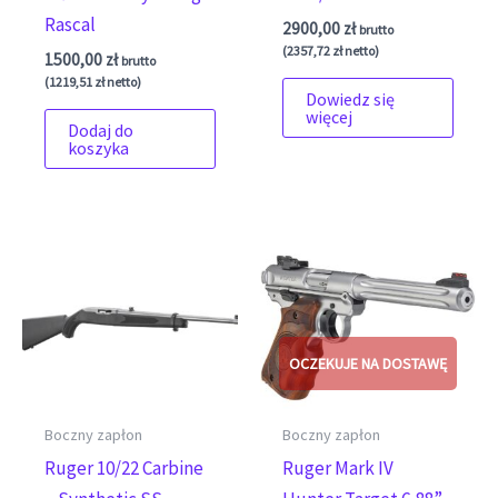
Rascal
2900,00
zł
brutto
(
2357,72
zł
netto)
1500,00
zł
brutto
(
1219,51
zł
netto)
Dowiedz się
więcej
Dodaj do
koszyka
Boczny zapłon
Boczny zapłon
Ruger 10/22 Carbine
Ruger Mark IV