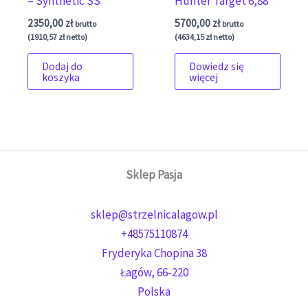
– Synthetic SS
Hunter Target 6,88”
2350,00
zł
5700,00
zł
brutto
brutto
(
1910,57
zł
netto)
(
4634,15
zł
netto)
Dodaj do
Dowiedz się
koszyka
więcej
Sklep Pasja
sklep@strzelnicalagow.pl
+48575110874
Fryderyka Chopina 38
Łagów
,
66-220
Polska