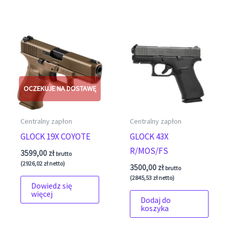
Centralny zapłon
Centralny zapłon
GLOCK 19X COYOTE
GLOCK 43X
R/MOS/FS
3599,00
zł
brutto
(
2926,02
zł
netto)
3500,00
zł
brutto
(
2845,53
zł
netto)
Dowiedz się
więcej
Dodaj do
koszyka