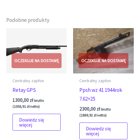
Podobne produkty
Centralny zapłon
Centralny zapłon
Retay GPS
Ppsh wz 41 1944rok
7.62×25
1300,00
zł
brutto
(
1056,91
zł
netto)
2300,00
zł
brutto
(
1869,92
zł
netto)
Dowiedz się
więcej
Dowiedz się
więcej