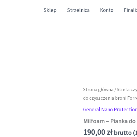
Sklep
Strzelnica
Konto
Final
gazynowe zgodne ze stanem faktycznym.
Strona główna
/
Strefa cz
do czyszczenia broni Forr
General Nano Protectio
Milfoam – Pianka do 
190,00
zł
brutto (