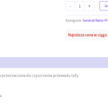
ilość Milfoam - Pianka do czys
-
+
D
Kategorie:
General Nano Pr
Najniższa cena w ciągu 
a przeznaczona do czyszczenia przewodu lufy.
ku