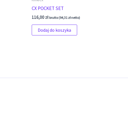
CX POCKET SET
116,00
zł
brutto (
94,31
zł
netto)
Dodaj do koszyka