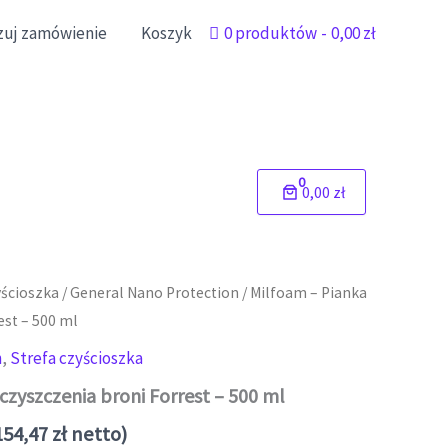
izuj zamówienie
Koszyk
0 produktów
0,00 zł
0
0,00 zł
yścioszka
/
General Nano Protection
/ Milfoam – Pianka
est – 500 ml
n
,
Strefa czyścioszka
czyszczenia broni Forrest – 500 ml
154,47
zł
netto)