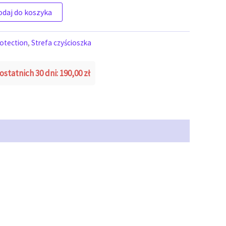
zczenia broni Forrest - 500 ml
odaj do koszyka
otection
,
Strefa czyścioszka
ostatnich 30 dni:
190,00
zł