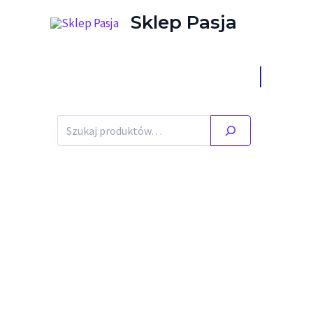
Przejdź do treści
Sklep Pasja
Stany ma
Szukaj