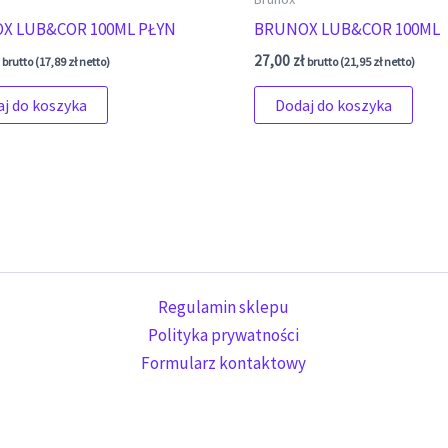
X LUB&COR 100ML PŁYN
BRUNOX LUB&COR 100ML
27,00
zł
brutto (
17,89
zł
netto)
brutto (
21,95
zł
netto)
j do koszyka
Dodaj do koszyka
Regulamin sklepu
Polityka prywatności
Formularz kontaktowy