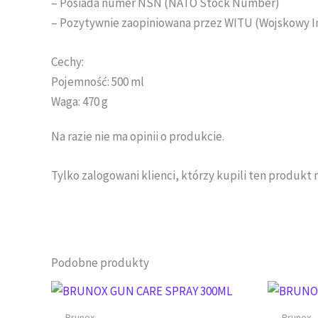
– Posiada numer NSN (NATO Stock Number)
– Pozytywnie zaopiniowana przez WITU (Wojskowy I
Cechy:
Pojemność: 500 ml
Waga: 470 g
Na razie nie ma opinii o produkcie.
Tylko zalogowani klienci, którzy kupili ten produkt 
Podobne produkty
Brunox
Brunox