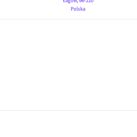
Łagów
,
66-220
Polska