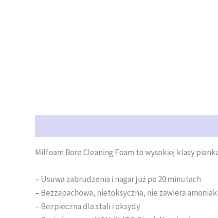
Opis
Opinie (0)
Milfoam Bore Cleaning Foam to wysokiej klasy piank
– Usuwa zabrudzenia i nagar już po 20 minutach
– Bezzapachowa, nietoksyczna, nie zawiera amonia
– Bezpieczna dla stali i oksydy