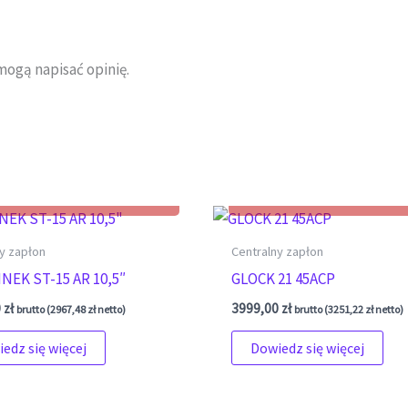
mogą napisać opinię.
y zapłon
Centralny zapłon
NEK ST-15 AR 10,5″
GLOCK 21 45ACP
0
zł
3999,00
zł
brutto (
2967,48
zł
netto)
brutto (
3251,22
zł
netto)
edz się więcej
Dowiedz się więcej