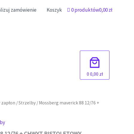
alizuj zamówienie
Koszyk
0 produktów
0,00 zł
0
0,00 zł
 zapłon
/
Strzelby
/ Mossberg maverick 88 12/76 +
lby
88 12/76 + CHWYT PISTOLETOWY