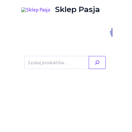
Przejdź do treści
Sklep Pasja
Stany ma
Szukaj