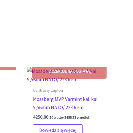
Centralny zapłon
Mossberg MVP Varmint kal. kal.
5,56mm NATO/.223 Rem
4250,00
zł
brutto (
3455,28
zł
netto)
Dowiedz się więcej