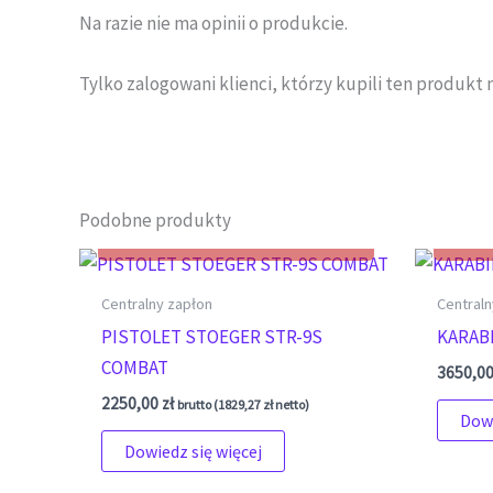
Na razie nie ma opinii o produkcie.
Tylko zalogowani klienci, którzy kupili ten produkt 
Podobne produkty
Centralny zapłon
Centraln
PISTOLET STOEGER STR-9S
KARABI
COMBAT
3650,0
2250,00
zł
brutto (
1829,27
zł
netto)
Dowi
Dowiedz się więcej