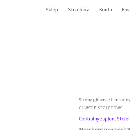
Sklep
Strzelnica
Konto
Fin
gazynowe zgodne ze stanem faktycznym.
Strona główna
/
Centralny
CHWYT PISTOLETOWY
Centralny zapłon
,
Strze
Mossberg maverick 