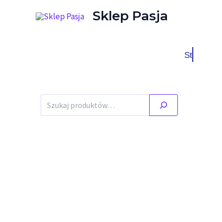
Przejdź do treści
Sklep Pasja
Stany ma
Szukaj