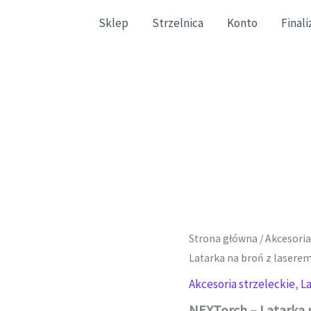
Sklep
Strzelnica
Konto
Final
gazynowe zgodne ze stanem faktycznym.
Strona główna
/
Akcesoria
Latarka na broń z laserem
Akcesoria strzeleckie
,
L
NEXTorch – Latarka 