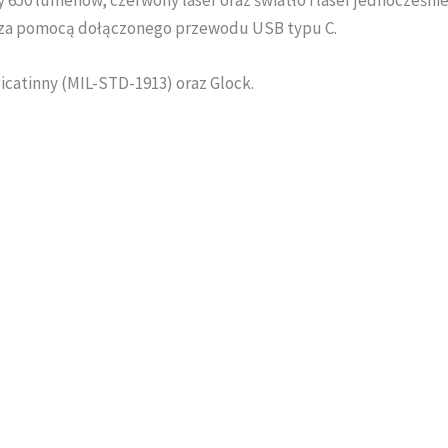
ocy 650 lumenów, czerwony laser oraz światło i laser jednocześ
ę za pomocą dołączonego przewodu USB typu C.
catinny (MIL-STD-1913) oraz Glock.