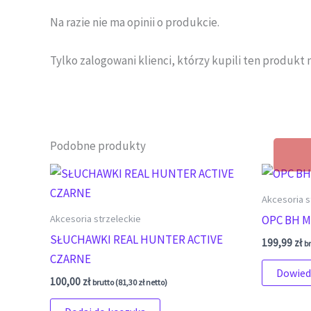
Na razie nie ma opinii o produkcie.
Tylko zalogowani klienci, którzy kupili ten produkt 
Podobne produkty
Akcesoria s
Akcesoria strzeleckie
OPC BH M
SŁUCHAWKI REAL HUNTER ACTIVE
199,99
zł
br
CZARNE
Dowiedz
100,00
zł
brutto (
81,30
zł
netto)