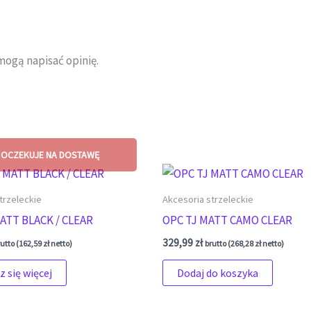
mogą napisać opinię.
trzeleckie
Akcesoria strzeleckie
ATT BLACK / CLEAR
OPC TJ MATT CAMO CLEAR
329,99
zł
utto (
162,59
zł
netto)
brutto (
268,28
zł
netto)
 się więcej
Dodaj do koszyka