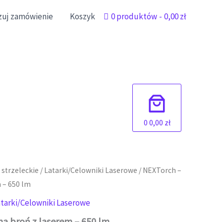
izuj zamówienie
Koszyk
0 produktów
0,00 zł
0
0,00 zł
 strzeleckie
/
Latarki/Celowniki Laserowe
/ NEXTorch –
 – 650 lm
atarki/Celowniki Laserowe
na broń z laserem – 650 lm