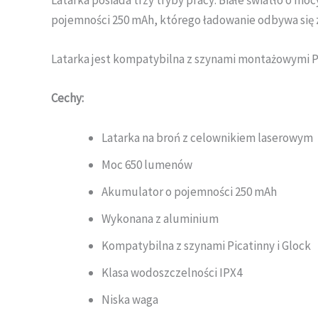
Latarka posiada trzy tryby pracy: Białe światło o m
pojemności 250 mAh, którego ładowanie odbywa si
Latarka jest kompatybilna z szynami montażowymi Pi
Cechy:
Latarka na broń z celownikiem laserowym
Moc 650 lumenów
Akumulator o pojemności 250 mAh
Wykonana z aluminium
Kompatybilna z szynami Picatinny i Glock
Klasa wodoszczelności IPX4
Niska waga