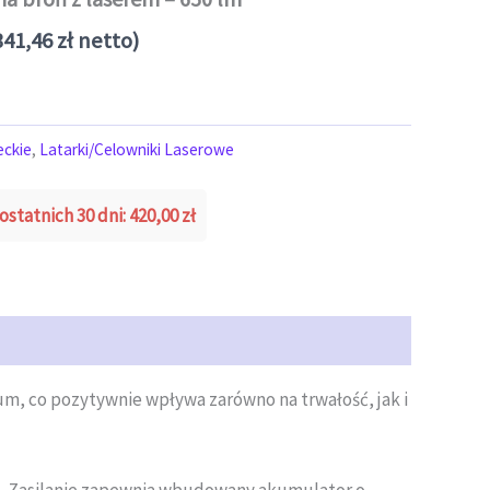
341,46
zł
netto)
eckie
,
Latarki/Celowniki Laserowe
ostatnich 30 dni:
420,00
zł
um, co pozytywnie wpływa zarówno na trwałość, jak i