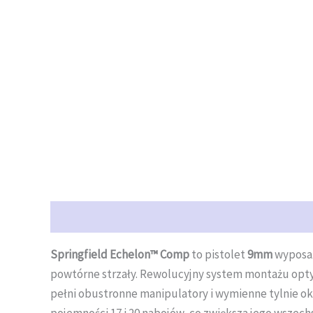
Opis
Opinie (0)
Springfield Echelon™ Comp
to pistolet
9mm
wyposa
powtórne strzały. Rewolucyjny system montażu opty
pełni obustronne manipulatory i wymienne tylnie ok