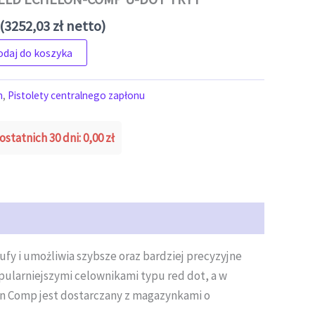
(
3252,03
zł
netto)
 ECHELON-COMP U-DOT TRYT
odaj do koszyka
n
,
Pistolety centralnego zapłonu
ostatnich 30 dni:
0,00
zł
ufy i umożliwia szybsze oraz bardziej precyzyjne
ularniejszymi celownikami typu red dot, a w
on Comp jest dostarczany z magazynkami o