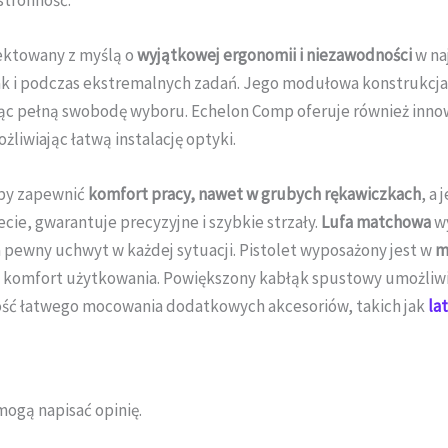
stronność.
ektowany z myślą o
wyjątkowej ergonomii i niezawodności
w na
k i podczas ekstremalnych zadań. Jego modułowa konstrukcja
ąc pełną swobodę wyboru. Echelon Comp oferuje również inno
liwiając łatwą instalację optyki.
aby zapewnić
komfort pracy, nawet w grubych rękawiczkach
, a
ecie, gwarantuje precyzyjne i szybkie strzały.
Lufa matchowa
wy
 pewny uchwyt w każdej sytuacji. Pistolet wyposażony jest w
m
a komfort użytkowania. Powiększony kabłąk spustowy umożliw
ść łatwego mocowania dodatkowych akcesoriów, takich jak
la
mogą napisać opinię.