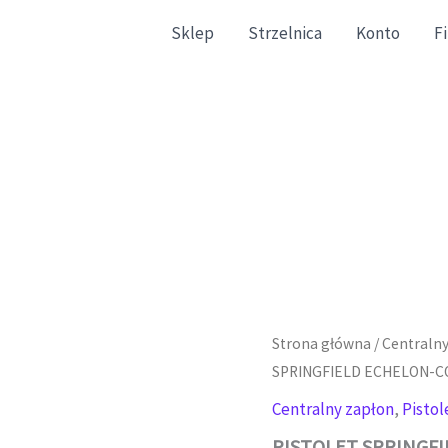
Sklep
Strzelnica
Konto
F
gazynowe zgodne ze stanem faktycznym.
Strona główna
/
Centralny
SPRINGFIELD ECHELON-C
Centralny zapłon
,
Pistol
PISTOLET SPRINGF