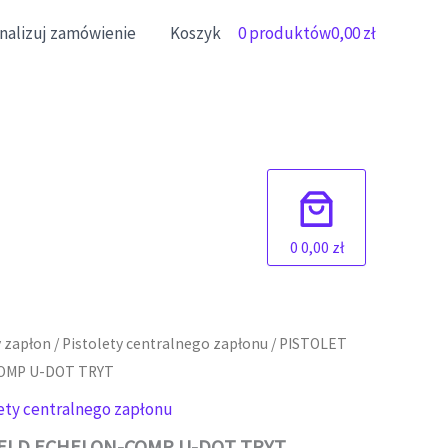
inalizuj zamówienie
Koszyk
0 produktów
0,00 zł
0
0,00 zł
 zapłon
/
Pistolety centralnego zapłonu
/ PISTOLET
OMP U-DOT TRYT
ety centralnego zapłonu
IELD ECHELON-COMP U-DOT TRYT