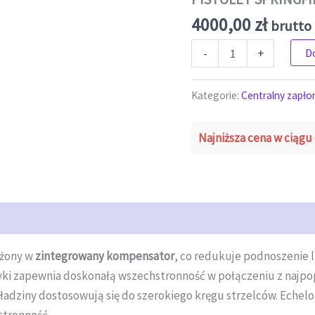
4000,00
zł
brutto 
ilość PISTOLET SPRINGFIELD
-
+
D
Kategorie:
Centralny zapło
Najniższa cena w ciągu 
żony w
zintegrowany kompensator
, co redukuje podnoszenie l
ki zapewnia doskonałą wszechstronność w połączeniu z najpop
ładziny dostosowują się do szerokiego kręgu strzelców. Echel