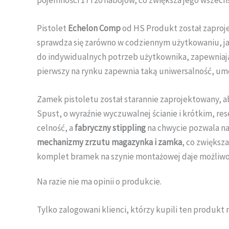
pojemności 17 i 20 nabojów, co zwiększa jego wszech
Pistolet
Echelon Comp
od HS Produkt został zaproj
sprawdza się zarówno w codziennym użytkowaniu, ja
do indywidualnych potrzeb użytkownika, zapewniaj
pierwszy na rynku zapewnia taką uniwersalność, umoż
Zamek pistoletu został starannie zaprojektowany, 
Spust, o wyraźnie wyczuwalnej ścianie i krótkim, res
celność, a
fabryczny stippling
na chwycie pozwala na
mechanizmy zrzutu magazynka i zamka
, co zwiększ
komplet bramek na szynie montażowej daje możliwo
Na razie nie ma opinii o produkcie.
Tylko zalogowani klienci, którzy kupili ten produkt 