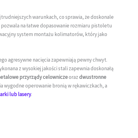
jtrudniejszych warunkach, co sprawia, że doskonale
 pozwala na łatwe dopasowanie rozmiaru pistoletu
wacyjny system montażu kolimatorów, który jako
 jego agresywne nacięcia zapewniają pewny chwyt.
konana z wysokiej jakości stali zapewnia doskonałą
etalowe przyrządy celownicze
oraz
dwustronne
ia wygodne operowanie bronią w rękawiczkach, a
tarki lub lasery
.