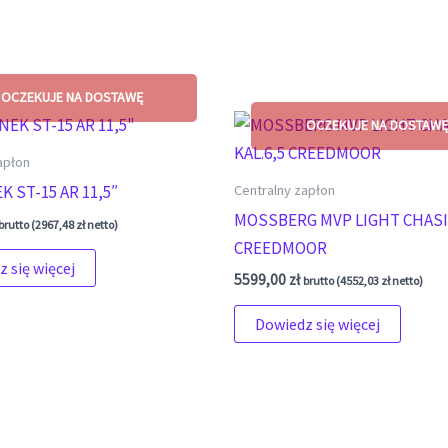
apłon
Centralny zapłon
 ST-15 AR 11,5″
MOSSBERG MVP LIGHT CHASIS
brutto (
2967,48
zł
netto)
CREEDMOOR
 się więcej
5599,00
zł
brutto (
4552,03
zł
netto)
Dowiedz się więcej