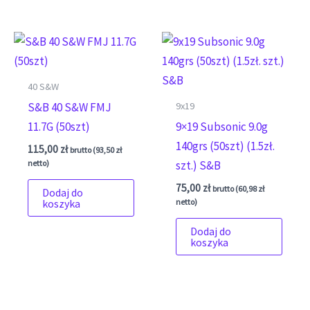
40 S&W
9x19
S&B 40 S&W FMJ
11.7G (50szt)
9×19 Subsonic 9.0g
140grs (50szt) (1.5zł.
115,00
zł
brutto (
93,50
zł
netto)
szt.) S&B
75,00
zł
brutto (
60,98
zł
Dodaj do
netto)
koszyka
Dodaj do
koszyka