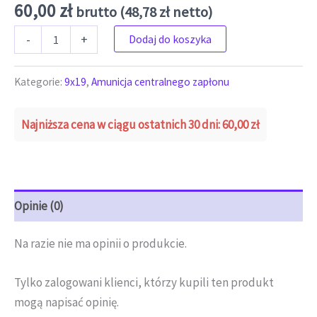
60,00
zł
brutto (
48,78
zł
netto)
ilość PMC 9X19 7,5G (1SZT/1.15ZŁ)
-
+
Dodaj do koszyka
Kategorie:
9x19
,
Amunicja centralnego zapłonu
Najniższa cena w ciągu ostatnich 30 dni:
60,00
zł
Opinie (0)
Na razie nie ma opinii o produkcie.
Tylko zalogowani klienci, którzy kupili ten produkt
mogą napisać opinię.