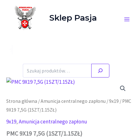
Przejdź do treści
Sklep Pasja
Stany magazynowe zgodne ze stanem faktycznym.
Szukaj
Strona główna
/
Amunicja centralnego zapłonu
/
9x19
/ PMC
9X19 7,5G (1SZT/1.15ZŁ)
9x19
,
Amunicja centralnego zapłonu
PMC 9X19 7,5G (1SZT/1.15ZŁ)