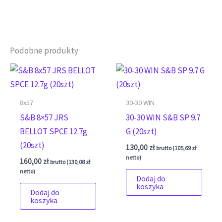
Podobne produkty
8x57
30-30 WIN
S&B 8×57 JRS
30-30 WIN S&B SP 9.7
BELLOT SPCE 12.7g
G (20szt)
(20szt)
130,00
zł
brutto (
105,69
zł
netto)
160,00
zł
brutto (
130,08
zł
netto)
Dodaj do
koszyka
Dodaj do
koszyka