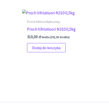
Proch Nitrocelulozowy
Proch VihtaVuori N310 0,5kg
310,00
zł
brutto (
252,03
zł
netto)
Dodaj do koszyka