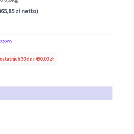
365,85
zł
netto)
lozowy
ostatnich 30 dni:
450,00
zł