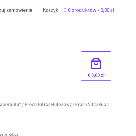
izuj zamówienie
Koszyk
0 produktów
0,00 zł
0
0,00 zł
laboranta”
/
Proch Nitrocelulozowy
/ Proch VihtaVuori
0 0,8kg