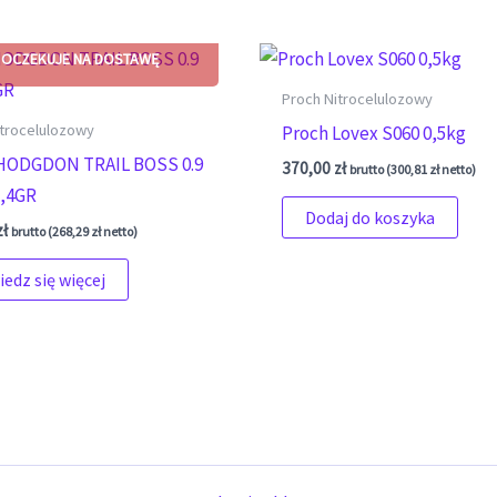
Proch Nitrocelulozowy
itrocelulozowy
Proch Lovex S060 0,5kg
HODGDON TRAIL BOSS 0.9
370,00
zł
brutto (
300,81
zł
netto)
,4GR
Dodaj do koszyka
zł
brutto (
268,29
zł
netto)
edz się więcej