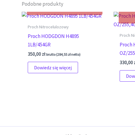
Podobne produkty
Proch Nitrocelulozowy
Proch N
Proch HODGDON H4895
1LB/454GR
Proch 
OZ/255
350,00
zł
brutto (
284,55
zł
netto)
330,00
Dowiedz się więcej
Dowi