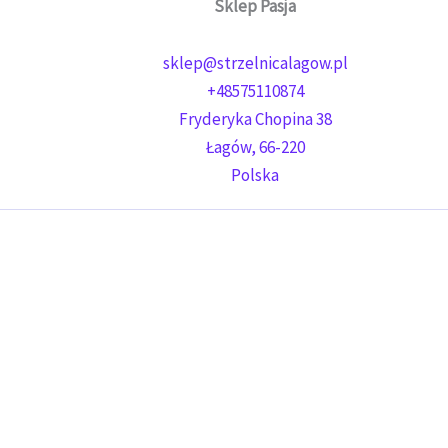
Sklep Pasja
sklep@strzelnicalagow.pl
+48575110874
Fryderyka Chopina 38
Łagów
,
66-220
Polska