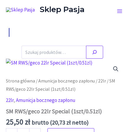
Przejdź do treści
Sklep Pasja
Stany magazynowe zgodne ze stanem faktycznym.
Szukaj
Strona główna
/
Amunicja bocznego zapłonu
/
22lr
/ SM
RWS/geco 22lr Special (1szt/0.51zl)
22lr
,
Amunicja bocznego zapłonu
SM RWS/geco 22lr Special (1szt/0.51zl)
25,50
zł
brutto (
20,73
zł
netto)
ilość SM RWS/geco 22lr Special (1szt/0.51zl)