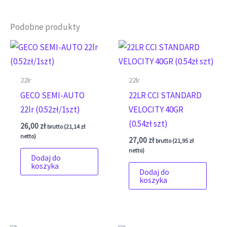
Podobne produkty
22lr
22lr
GECO SEMI-AUTO
22LR CCI STANDARD
22lr (0.52zł/1szt)
VELOCITY 40GR
(0.54zł szt)
26,00
zł
brutto (
21,14
zł
netto)
27,00
zł
brutto (
21,95
zł
netto)
Dodaj do
koszyka
Dodaj do
koszyka