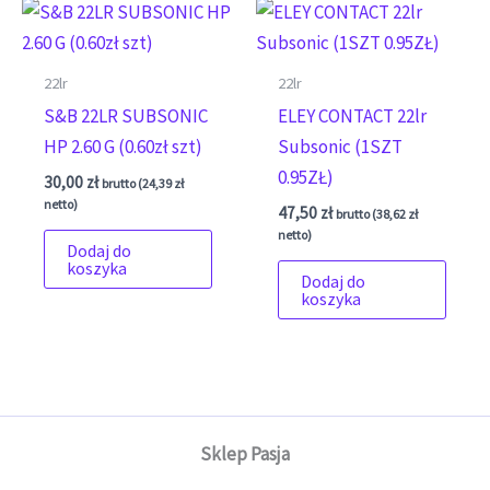
22lr
22lr
S&B 22LR SUBSONIC
ELEY CONTACT 22lr
HP 2.60 G (0.60zł szt)
Subsonic (1SZT
0.95ZŁ)
30,00
zł
brutto (
24,39
zł
netto)
47,50
zł
brutto (
38,62
zł
netto)
Dodaj do
koszyka
Dodaj do
koszyka
Sklep Pasja