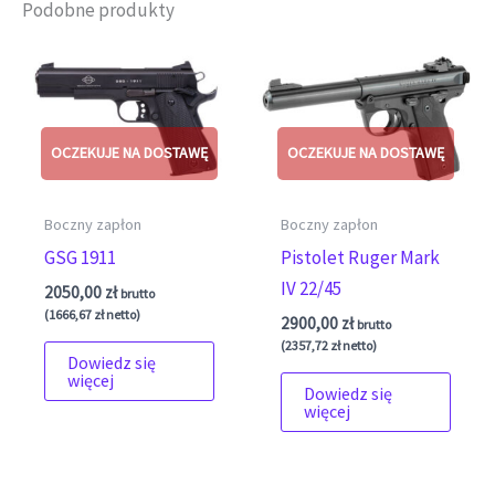
Podobne produkty
Boczny zapłon
Boczny zapłon
GSG 1911
Pistolet Ruger Mark
IV 22/45
2050,00
zł
brutto
(
1666,67
zł
netto)
2900,00
zł
brutto
(
2357,72
zł
netto)
Dowiedz się
więcej
Dowiedz się
więcej