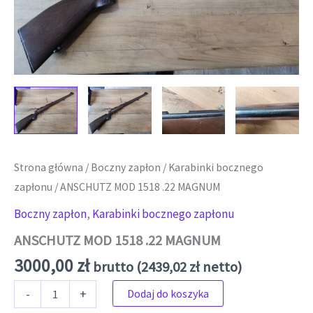
Strona główna
/
Boczny zapłon
/
Karabinki bocznego
zapłonu
/ ANSCHUTZ MOD 1518 .22 MAGNUM
Boczny zapłon
,
Karabinki bocznego zapłonu
ANSCHUTZ MOD 1518 .22 MAGNUM
3000,00
zł
brutto (
2439,02
zł
netto)
ilość ANSCHUTZ MOD 1518 .22 MAGNUM
-
+
Dodaj do koszyka