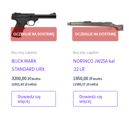
Boczny zapłon
Boczny zapłon
BUCK MARK
NORINCO JW25A kal
STANDARD URX
.22 LR
3200,00
zł
1950,00
zł
brutto
brutto
(
2601,63
zł
netto)
(
1585,37
zł
netto)
Dowiedz się
Dowiedz się
więcej
więcej