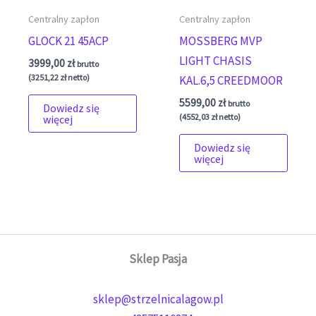
Centralny zapłon
Centralny zapłon
GLOCK 21 45ACP
MOSSBERG MVP
LIGHT CHASIS
3999,00
zł
brutto
(
3251,22
zł
netto)
KAL.6,5 CREEDMOOR
5599,00
zł
brutto
Dowiedz się
(
4552,03
zł
netto)
więcej
Dowiedz się
więcej
Sklep Pasja
sklep@strzelnicalagow.pl