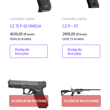
Centralny zapłon
Centralny zapłon
CZ 75 P-01 OMEGA
CZ P – 07
4100,00
zł
2900,00
zł
brutto
brutto
(
3333,33
zł
netto)
(
2357,72
zł
netto)
Dodaj do
Dodaj do
koszyka
koszyka