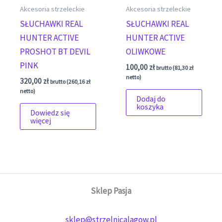
Akcesoria strzeleckie
Akcesoria strzeleckie
SŁUCHAWKI REAL
SŁUCHAWKI REAL
HUNTER ACTIVE
HUNTER ACTIVE
PROSHOT BT DEVIL
OLIWKOWE
PINK
100,00
zł
brutto (
81,30
zł
netto)
320,00
zł
brutto (
260,16
zł
netto)
Dodaj do
koszyka
Dowiedz się
więcej
Sklep Pasja
sklep@strzelnicalagow.pl