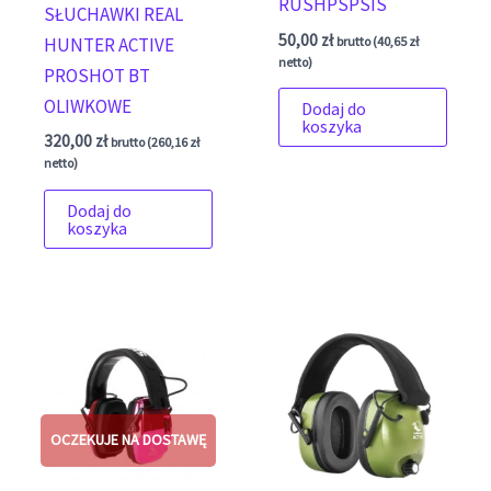
RUSHPSPSIS
SŁUCHAWKI REAL
50,00
zł
HUNTER ACTIVE
brutto (
40,65
zł
netto)
PROSHOT BT
OLIWKOWE
Dodaj do
koszyka
320,00
zł
brutto (
260,16
zł
netto)
Dodaj do
koszyka