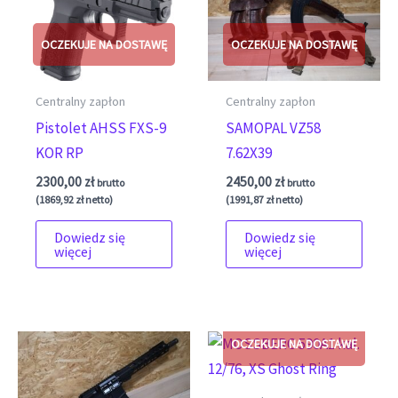
Centralny zapłon
Centralny zapłon
Pistolet AHSS FXS-9
SAMOPAL VZ58
KOR RP
7.62X39
2300,00
zł
2450,00
zł
brutto
brutto
(
1869,92
zł
netto)
(
1991,87
zł
netto)
Dowiedz się
Dowiedz się
więcej
więcej