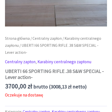
Strona główna
/
Centralny zapłon
/
Karabiny centralnego
zapłonu
/ UBERTI 66 SPORTING RIFLE .38 S&W SPECIAL -
Lever action-
Centralny zapłon
,
Karabiny centralnego zapłonu
UBERTI 66 SPORTING RIFLE .38 S&W SPECIAL -
Lever action-
3700,00
zł
brutto (
3008,13
zł
netto)
Oczekuje na dostawę
Kategorie:
Centralny zapłon
,
Karabiny centralnego zapłonu