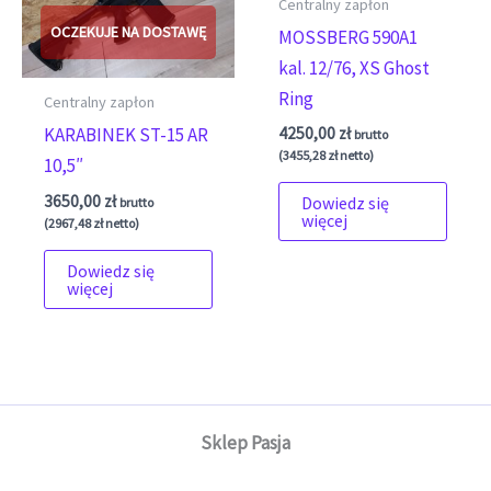
Centralny zapłon
MOSSBERG 590A1
kal. 12/76, XS Ghost
Ring
Centralny zapłon
KARABINEK ST-15 AR
4250,00
zł
brutto
(
3455,28
zł
netto)
10,5″
3650,00
zł
Dowiedz się
brutto
więcej
(
2967,48
zł
netto)
Dowiedz się
więcej
Sklep Pasja