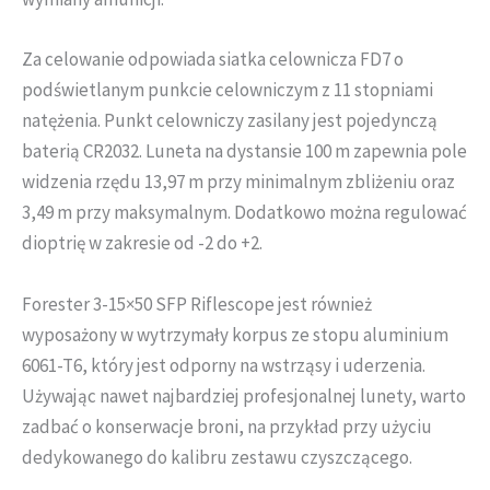
Za celowanie odpowiada siatka celownicza FD7 o
podświetlanym punkcie celowniczym z 11 stopniami
natężenia. Punkt celowniczy zasilany jest pojedynczą
baterią CR2032. Luneta na dystansie 100 m zapewnia pole
widzenia rzędu 13,97 m przy minimalnym zbliżeniu oraz
3,49 m przy maksymalnym. Dodatkowo można regulować
dioptrię w zakresie od -2 do +2.
Forester 3-15×50 SFP Riflescope jest również
wyposażony w wytrzymały korpus ze stopu aluminium
6061-T6, który jest odporny na wstrząsy i uderzenia.
Używając nawet najbardziej profesjonalnej lunety, warto
zadbać o konserwacje broni, na przykład przy użyciu
dedykowanego do kalibru zestawu czyszczącego.