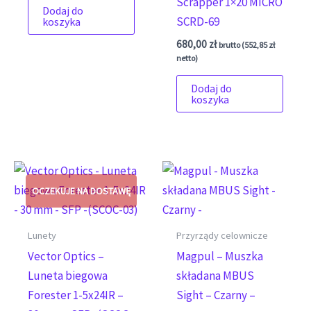
Scrapper 1×20 MICRO
Dodaj do
SCRD-69
koszyka
680,00
zł
brutto (
552,85
zł
netto)
Dodaj do
koszyka
Lunety
Przyrządy celownicze
Vector Optics –
Magpul – Muszka
Luneta biegowa
składana MBUS
Forester 1-5x24IR –
Sight – Czarny –