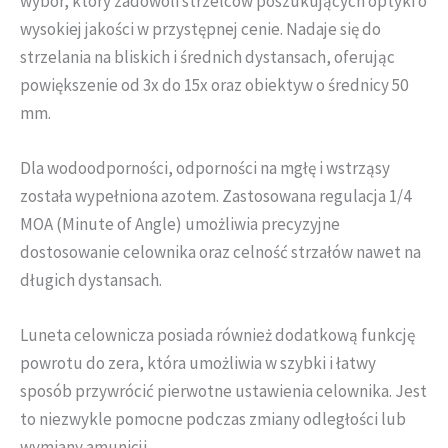
wybór, który zadowoli strzelców poszukujących optyki o
wysokiej jakości w przystępnej cenie. Nadaje się do
strzelania na bliskich i średnich dystansach, oferując
powiększenie od 3x do 15x oraz obiektyw o średnicy 50
mm.
Dla wodoodporności, odporności na mgłę i wstrząsy
została wypełniona azotem. Zastosowana regulacja 1/4
MOA (Minute of Angle) umożliwia precyzyjne
dostosowanie celownika oraz celność strzałów nawet na
długich dystansach.
Luneta celownicza posiada również dodatkową funkcję
powrotu do zera, która umożliwia w szybki i łatwy
sposób przywrócić pierwotne ustawienia celownika. Jest
to niezwykle pomocne podczas zmiany odległości lub
wymiany amunicji.