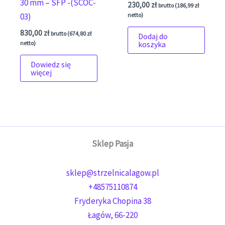
30 mm – SFP -(SCOC-
230,00
zł
brutto (
186,99
zł
netto)
03)
830,00
zł
brutto (
674,80
zł
Dodaj do
netto)
koszyka
Dowiedz się
więcej
Sklep Pasja
sklep@strzelnicalagow.pl
+48575110874
Fryderyka Chopina 38
Łagów
,
66-220