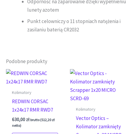
Odporność na zaparowanie dzięki wypełnieniu
lunety azotem
Punkt celowniczy o 11 stopniach natężenia i
zasilaniu baterią CR2032
Podobne produkty
Kolimatory
REDWIN CORSAC
Kolimatory
1x24x17 RMR RWD7
Vector Optics –
630,00
zł
brutto (
512,20
zł
netto)
Kolimator zamknięty