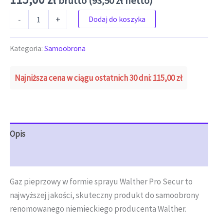
brutto (
93,50
zł
netto)
ilość Walther - Gaz pieprzowy Pro Secur UV - Stożek - 53 ml
-
+
Dodaj do koszyka
Kategoria:
Samoobrona
Najniższa cena w ciągu ostatnich 30 dni:
115,00
zł
Opis
Opinie (0)
Gaz pieprzowy w formie sprayu Walther Pro Secur to
najwyższej jakości, skuteczny produkt do samoobrony
renomowanego niemieckiego producenta Walther.