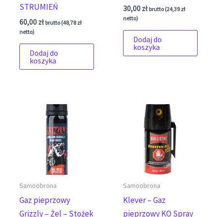
STRUMIEŃ
30,00
zł
brutto (
24,39
zł
netto)
60,00
zł
brutto (
48,78
zł
netto)
Dodaj do
koszyka
Dodaj do
koszyka
Samoobrona
Samoobrona
Gaz pieprzowy
Klever – Gaz
Grizzly – Żel – Stożek
pieprzowy KO Spray