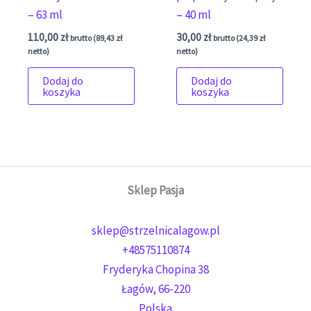
– 63 ml
– 40 ml
110,00
zł
30,00
zł
brutto (
89,43
zł
brutto (
24,39
zł
netto)
netto)
Dodaj do
Dodaj do
koszyka
koszyka
Sklep Pasja
sklep@strzelnicalagow.pl
+48575110874
Fryderyka Chopina 38
Łagów
,
66-220
Polska