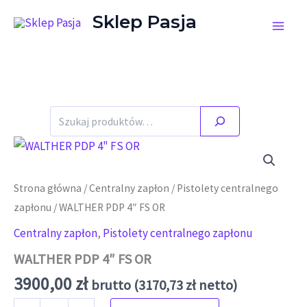
Przejdź do treści
Sklep Pasja
Szukaj
Strona główna
/
Centralny zapłon
/
Pistolety centralnego
zapłonu
/ WALTHER PDP 4″ FS OR
Centralny zapłon
,
Pistolety centralnego zapłonu
WALTHER PDP 4″ FS OR
3900,00
zł
brutto (
3170,73
zł
netto)
ilość WALTHER PDP 4" FS OR