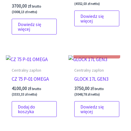
(
4552,03
zł
netto)
3700,00
zł
brutto
(
3008,13
zł
netto)
Dowiedz się
więcej
Dowiedz się
więcej
Centralny zapłon
Centralny zapłon
CZ 75 P-01 OMEGA
GLOCK 17L GEN3
4100,00
zł
3750,00
zł
brutto
brutto
(
3333,33
zł
netto)
(
3048,78
zł
netto)
Dodaj do
Dowiedz się
koszyka
więcej