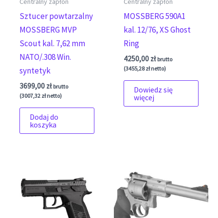
Centralny zapłon
Centralny zapłon
Sztucer powtarzalny
MOSSBERG 590A1
MOSSBERG MVP
kal. 12/76, XS Ghost
Scout kal. 7,62 mm
Ring
NATO/.308 Win.
4250,00
zł
brutto
(
3455,28
zł
netto)
syntetyk
3699,00
zł
brutto
Dowiedz się
(
3007,32
zł
netto)
więcej
Dodaj do
koszyka