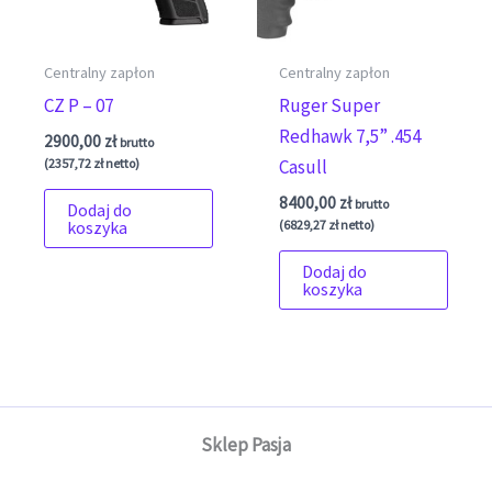
Centralny zapłon
Centralny zapłon
CZ P – 07
Ruger Super
Redhawk 7,5” .454
2900,00
zł
brutto
(
2357,72
zł
netto)
Casull
8400,00
zł
brutto
Dodaj do
(
6829,27
zł
netto)
koszyka
Dodaj do
koszyka
Sklep Pasja