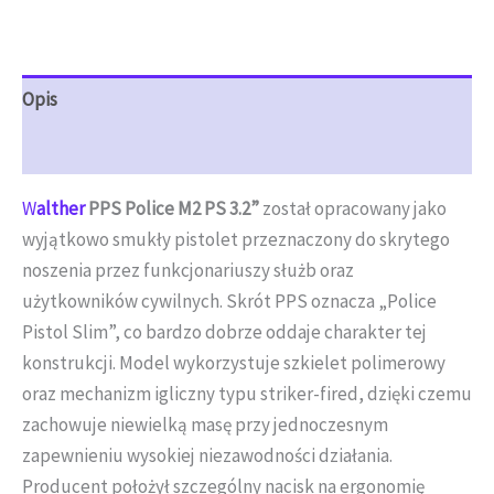
Opis
Opinie (0)
W
alther
PPS Police M2 PS 3.2”
został opracowany jako
wyjątkowo smukły pistolet przeznaczony do skrytego
noszenia przez funkcjonariuszy służb oraz
użytkowników cywilnych. Skrót PPS oznacza „Police
Pistol Slim”, co bardzo dobrze oddaje charakter tej
konstrukcji. Model wykorzystuje szkielet polimerowy
oraz mechanizm igliczny typu striker-fired, dzięki czemu
zachowuje niewielką masę przy jednoczesnym
zapewnieniu wysokiej niezawodności działania.
Producent położył szczególny nacisk na ergonomię