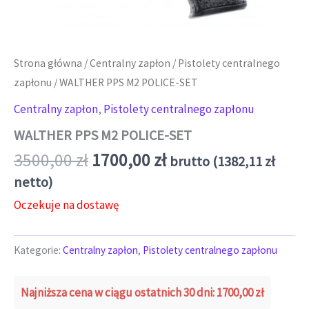
Strona główna
/
Centralny zapłon
/
Pistolety centralnego
zapłonu
/ WALTHER PPS M2 POLICE-SET
Centralny zapłon
,
Pistolety centralnego zapłonu
WALTHER PPS M2 POLICE-SET
Pierwotna cena wynosiła: 3500
Aktualna cena wynos
3500,00
zł
1700,00
zł
brutto (
1382,11
zł
netto)
Oczekuje na dostawę
Kategorie:
Centralny zapłon
,
Pistolety centralnego zapłonu
Najniższa cena w ciągu ostatnich 30 dni:
1700,00
zł