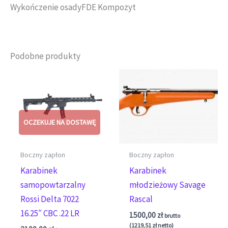
Wykończenie osadyFDE Kompozyt
Podobne produkty
Boczny zapłon
Boczny zapłon
Karabinek
Karabinek
samopowtarzalny
młodzieżowy Savage
Rossi Delta 7022
Rascal
16.25″ CBC .22 LR
1500,00
zł
brutto
(
1219,51
zł
netto)