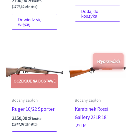
2100,00
zł
brutto
(
1707,32
zł
netto)
Dodaj do
koszyka
Dowiedz się
więcej
Wyprzedaż!
Boczny zapłon
Boczny zapłon
Ruger 10/22 Sporter
Karabinek Rossi
Gallery 22LR 18″
2150,00
zł
brutto
(
1747,97
zł
netto)
.22LR