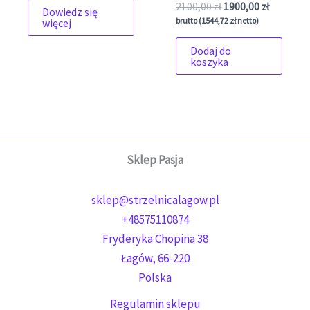
Pierwotna cena wyno
Aktualna 
2100,00
zł
1900,00
zł
Dowiedz się
brutto (
1544,72
zł
netto)
więcej
Dodaj do
koszyka
Sklep Pasja
sklep@strzelnicalagow.pl
+48575110874
Fryderyka Chopina 38
Łagów
,
66-220
Polska
Regulamin sklepu