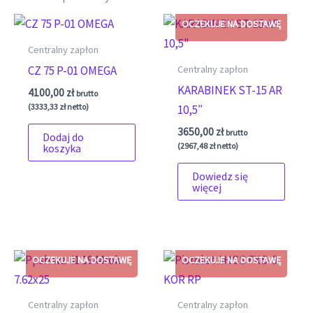
Centralny zapłon
Centralny zapłon
CZ 75 P-01 OMEGA
KARABINEK ST-15 AR
4100,00
zł
brutto
(
3333,33
zł
netto)
10,5″
3650,00
zł
brutto
Dodaj do
(
2967,48
zł
netto)
koszyka
Dowiedz się
więcej
Centralny zapłon
Centralny zapłon