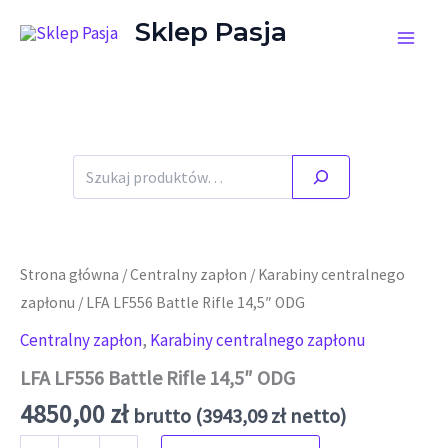
Przejdź do treści
Sklep Pasja
Szukaj
Strona główna
/
Centralny zapłon
/
Karabiny centralnego
zapłonu
/ LFA LF556 Battle Rifle 14,5″ ODG
Centralny zapłon
,
Karabiny centralnego zapłonu
LFA LF556 Battle Rifle 14,5″ ODG
4850,00
zł
brutto (
3943,09
zł
netto)
ilość LFA LF556 Battle Rifle 14,5" ODG