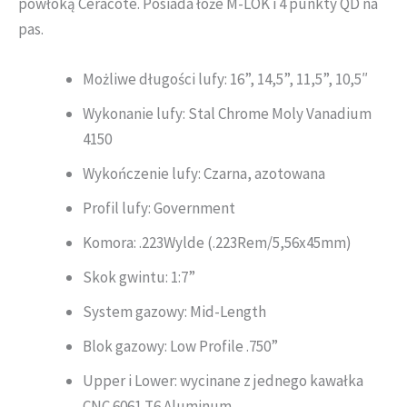
powłoką Ceracote. Posiada łoże M-LOK i 4 punkty QD na
pas.
Możliwe długości lufy: 16”, 14,5”, 11,5”, 10,5″
Wykonanie lufy: Stal Chrome Moly Vanadium
4150
Wykończenie lufy: Czarna, azotowana
Profil lufy: Government
Komora: .223Wylde (.223Rem/5,56x45mm)
Skok gwintu: 1:7”
System gazowy: Mid-Length
Blok gazowy: Low Profile .750”
Upper i Lower: wycinane z jednego kawałka
CNC 6061 T6 Aluminum