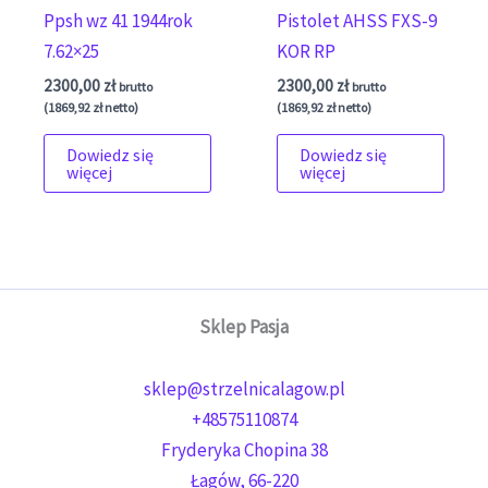
Ppsh wz 41 1944rok
Pistolet AHSS FXS-9
7.62×25
KOR RP
2300,00
zł
2300,00
zł
brutto
brutto
(
1869,92
zł
netto)
(
1869,92
zł
netto)
Dowiedz się
Dowiedz się
więcej
więcej
Sklep Pasja
sklep@strzelnicalagow.pl
+48575110874
Fryderyka Chopina 38
Łagów
,
66-220