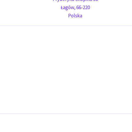
Łagów
,
66-220
Polska