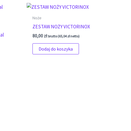
Noże
ZESTAW NOŻY VICTORINOX
al
80,00
zł
brutto (
65,04
zł
netto)
Dodaj do koszyka