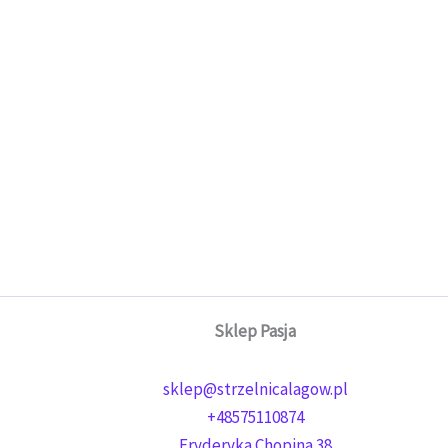
Sklep Pasja
sklep@strzelnicalagow.pl
+48575110874
Fryderyka Chopina 38