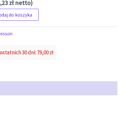
,23
zł
netto)
me Ops
odaj do koszyka
Wesson
ostatnich 30 dni:
79,00
zł