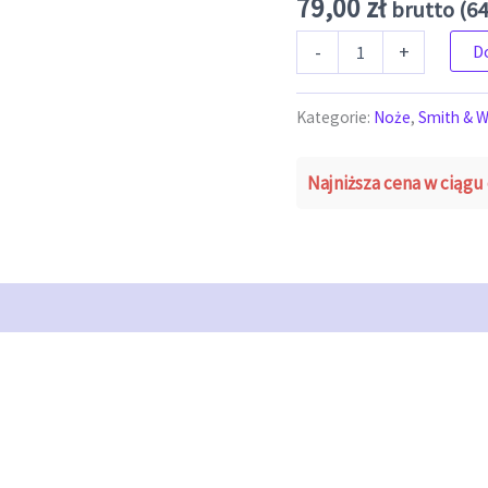
79,00
zł
brutto (
64
ilość Smith & Wesson - Extre
-
+
D
Kategorie:
Noże
,
Smith & 
Najniższa cena w ciągu 