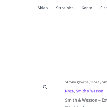
Sklep
Strzelnica
Konto
Fin
gazynowe zgodne ze stanem faktycznym.
Strona główna
/
Noże
/
Sm
Noże
,
Smith & Wesson
Smith & Wesson – E