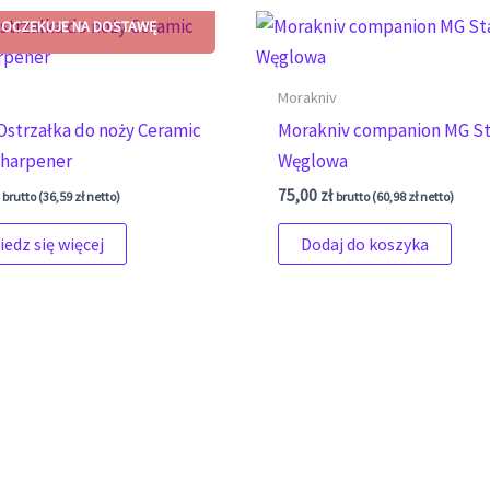
Morakniv
Ostrzałka do noży Ceramic
Morakniv companion MG St
Sharpener
Węglowa
75,00
zł
brutto (
36,59
zł
netto)
brutto (
60,98
zł
netto)
edz się więcej
Dodaj do koszyka