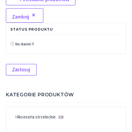
Zamknij
STATUS PRODUKTU
Status
(
4
)
Na stanie
Zastosuj
KATEGORIE PRODUKTÓW
Akcesoria strzeleckie
328 produktów
328
Asortyment różny
67 produktów
67