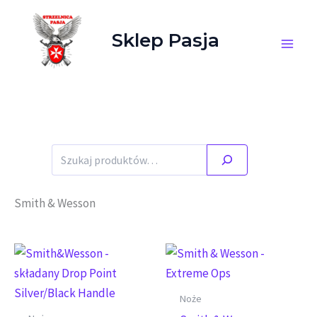
Przejdź do treści
Sklep Pasja
Stany magazynowe zgodne ze stanem faktycznym.
Szukaj
Smith & Wesson
Noże