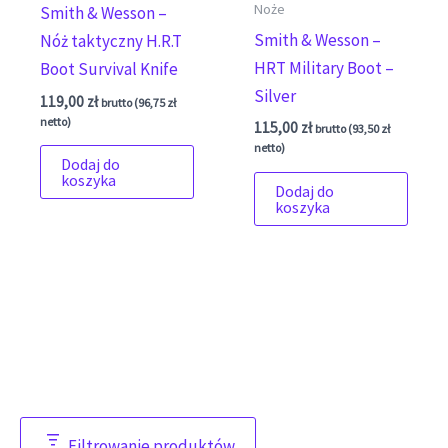
Noże
Smith & Wesson –
Smith & Wesson –
Nóż taktyczny H.R.T
HRT Military Boot –
Boot Survival Knife
Silver
119,00
zł
brutto (
96,75
zł
netto)
115,00
zł
brutto (
93,50
zł
netto)
Dodaj do
koszyka
Dodaj do
koszyka
Filtrowanie produktów