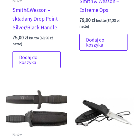
Noże
Smith & Wesson –
Smith&Wesson –
Extreme Ops
składany Drop Point
79,00
zł
brutto (
64,23
zł
netto)
Silver/Black Handle
75,00
zł
brutto (
60,98
zł
Dodaj do
netto)
koszyka
Dodaj do
koszyka
Noże