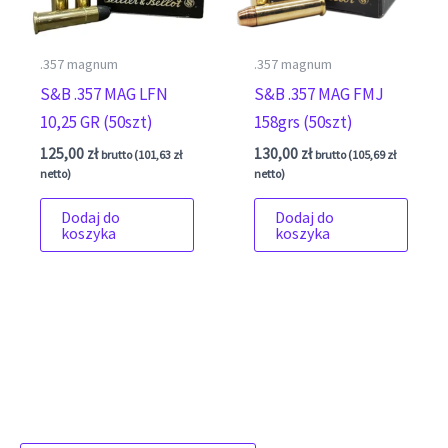
.357 magnum
.357 magnum
S&B .357 MAG LFN
S&B .357 MAG FMJ
10,25 GR (50szt)
158grs (50szt)
125,00
zł
130,00
zł
brutto (
101,63
zł
brutto (
105,69
zł
netto)
netto)
Dodaj do
Dodaj do
koszyka
koszyka