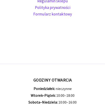
Regulamin sklepu
Polityka prywatności
7.62x39
6 produktów
6
Formularz kontaktowy
7.62x54 r
2 produkty
2
7X57R
3 produkty
3
8x57
4 produkty
4
9.3x72
1 produkt
1
9.3x74
1 produkt
1
GODZINY OTWARCIA
9mm Browning
1 produkt
1
Poniedziałek:
nieczynne
9mm MAK
2 produkty
2
Wtorek–Piątek:
10:00–18:00
Sobota–Niedziela:
10:00–16:00