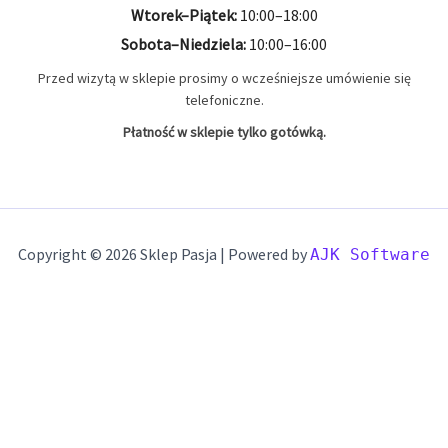
9mm MAK
2 produkty
2
Wtorek–Piątek:
10:00–18:00
Sobota–Niedziela:
10:00–16:00
9x19
22 produkty
22
Przed wizytą w sklepie prosimy o wcześniejsze umówienie się
telefoniczne.
Płatność w sklepie tylko gotówką.
Copyright © 2026 Sklep Pasja | Powered by
AJK Software