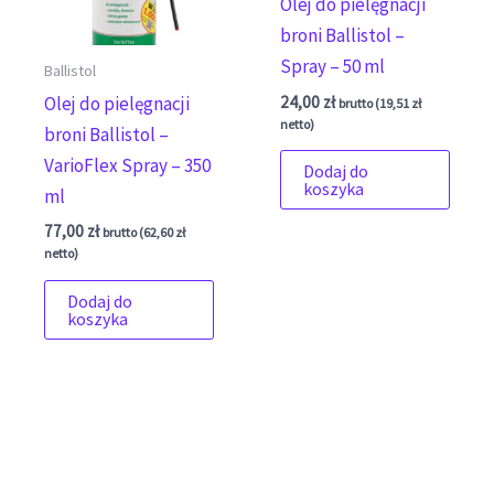
Olej do pielęgnacji
broni Ballistol –
Spray – 50 ml
Ballistol
Olej do pielęgnacji
24,00
zł
brutto (
19,51
zł
netto)
broni Ballistol –
VarioFlex Spray – 350
Dodaj do
koszyka
ml
77,00
zł
brutto (
62,60
zł
netto)
Dodaj do
koszyka