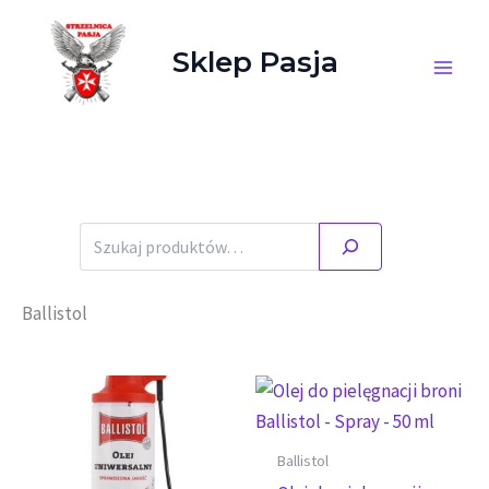
Przejdź do treści
Sklep Pasja
Stany magazynowe zgodne ze stanem faktycznym.
Szukaj
Ballistol
Ballistol