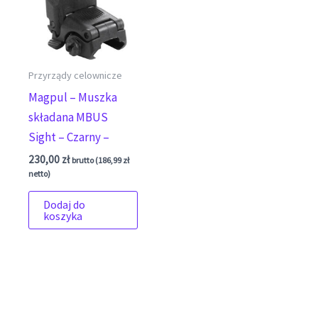
Przyrządy celownicze
Magpul – Muszka
składana MBUS
Sight – Czarny –
230,00
zł
brutto (
186,99
zł
netto)
Dodaj do
koszyka