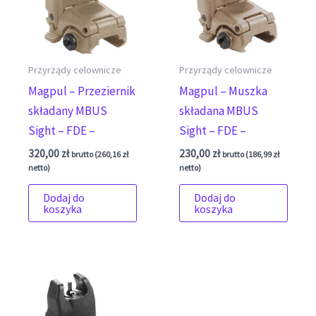
Przyrządy celownicze
Przyrządy celownicze
Magpul – Przeziernik
Magpul – Muszka
składany MBUS
składana MBUS
Sight – FDE –
Sight – FDE –
320,00
zł
230,00
zł
brutto (
260,16
zł
brutto (
186,99
zł
netto)
netto)
Dodaj do
Dodaj do
koszyka
koszyka