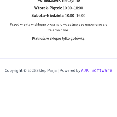
Poniedziałek:
nieczynne
9mm MAK
2 produkty
2
Wtorek–Piątek:
10:00–18:00
Sobota–Niedziela:
10:00–16:00
9x19
22 produkty
22
Przed wizytą w sklepie prosimy o wcześniejsze umówienie się
telefoniczne.
Płatność w sklepie tylko gotówką.
Copyright © 2026 Sklep Pasja | Powered by
AJK Software