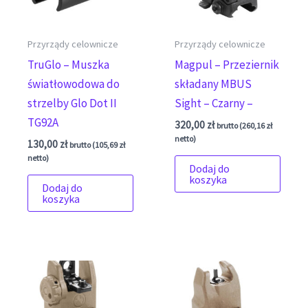
Przyrządy celownicze
Przyrządy celownicze
TruGlo – Muszka
Magpul – Przeziernik
światłowodowa do
składany MBUS
strzelby Glo Dot II
Sight – Czarny –
TG92A
320,00
zł
brutto (
260,16
zł
netto)
130,00
zł
brutto (
105,69
zł
netto)
Dodaj do
koszyka
Dodaj do
koszyka