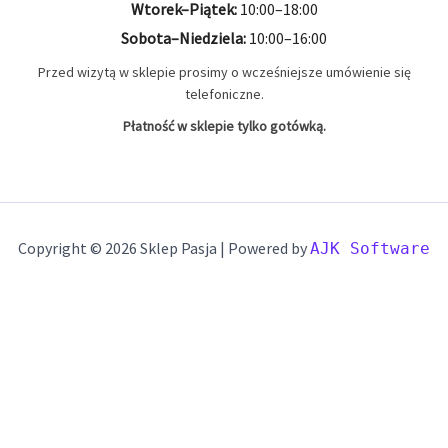
9mm MAK
2 produkty
2
Wtorek–Piątek:
10:00–18:00
Sobota–Niedziela:
10:00–16:00
9x19
22 produkty
22
Przed wizytą w sklepie prosimy o wcześniejsze umówienie się
telefoniczne.
Płatność w sklepie tylko gotówką.
Copyright © 2026 Sklep Pasja | Powered by
AJK Software