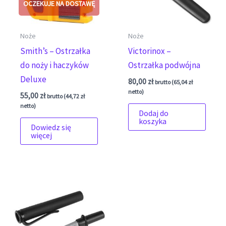
Noże
Noże
Smith’s – Ostrzałka
Victorinox –
do noży i haczyków
Ostrzałka podwójna
Deluxe
80,00
zł
brutto (
65,04
zł
netto)
55,00
zł
brutto (
44,72
zł
netto)
Dodaj do
koszyka
Dowiedz się
więcej