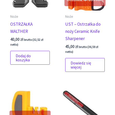
Noże
Noże
OSTRZAŁKA
UST – Ostrzałka do
WALTHER
noży Ceramic Knife
Sharpener
40,00
zł
brutto (
32,52
zł
netto)
45,00
zł
brutto (
36,59
zł
netto)
Dodaj do
koszyka
Dowiedz się
więcej