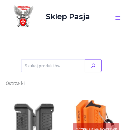
Przejdź do treści
Sklep Pasja
Stany magazynowe zgodne ze stanem faktycznym.
Szukaj
Ostrzałki