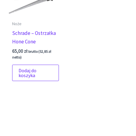
Noże
Schrade – Ostrzałka
Hone Cone
65,00
zł
brutto (
52,85
zł
netto)
Dodaj do
koszyka