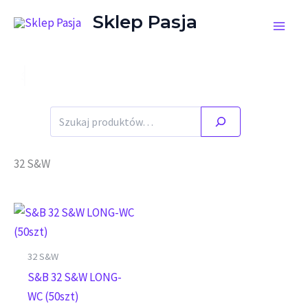
Przejdź do treści
Sklep Pasja
Szukaj
32 S&W
32 S&W
S&B 32 S&W LONG-
WC (50szt)