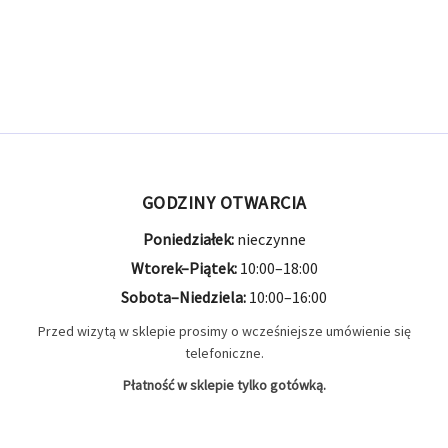
7X57R
3 produkty
3
8x57
4 produkty
4
9.3x72
1 produkt
1
9.3x74
1 produkt
1
GODZINY OTWARCIA
9mm Browning
1 produkt
1
Poniedziałek:
nieczynne
9mm MAK
2 produkty
2
Wtorek–Piątek:
10:00–18:00
Sobota–Niedziela:
10:00–16:00
9x19
22 produkty
22
Przed wizytą w sklepie prosimy o wcześniejsze umówienie się
telefoniczne.
Płatność w sklepie tylko gotówką.