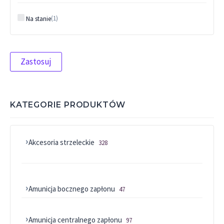
Status
(
1
)
Na stanie
Zastosuj
KATEGORIE PRODUKTÓW
Akcesoria strzeleckie
328 produktów
328
Asortyment różny
67 produktów
67
Chwyty
9 produktów
9
Amunicja bocznego zapłonu
22 short
47 produktów
1 produkt
47
1
KABURY
8 produktów
8
22 WMR
3 produkty
3
Amunicja centralnego zapłonu
97 produktów
97