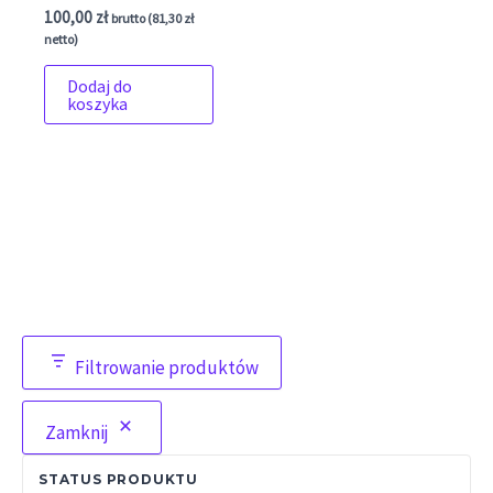
100,00
zł
brutto (
81,30
zł
netto)
Dodaj do
koszyka
Filtrowanie produktów
Zamknij
STATUS PRODUKTU