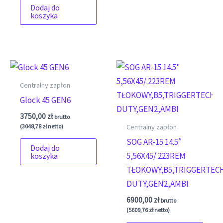
Dodaj do
koszyka
Centralny zapłon
Glock 45 GEN6
3750,00
zł
brutto
(
3048,78
zł
netto)
Centralny zapłon
SOG AR-15 14.5″
Dodaj do
5,56X45/.223REM
koszyka
TŁOKOWY,B5,TRIGGERTEC
DUTY,GEN2,AMBI
6900,00
zł
brutto
(
5609,76
zł
netto)