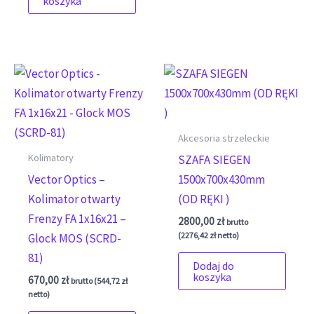
koszyka
Akcesoria strzeleckie
Kolimatory
SZAFA SIEGEN
Vector Optics –
1500x700x430mm
Kolimator otwarty
(OD RĘKI )
Frenzy FA 1x16x21 –
2800,00
zł
brutto
(
2276,42
zł
netto)
Glock MOS (SCRD-
81)
Dodaj do
koszyka
670,00
zł
brutto (
544,72
zł
netto)