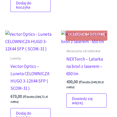
Dodaj do
koszyka
Akcesoria strzeleckie
Lunety
NEXTorch – Latarka
Vector Optics –
na broń z laserem –
Luneta CELOWNICZA
650 lm
HUGO 3-12X44 SFP (
430,00
zł
brutto (
349,59
zł
netto)
SCOM-31 )
670,00
zł
brutto (
544,72
zł
Dowiedz się
netto)
więcej
Dodaj do