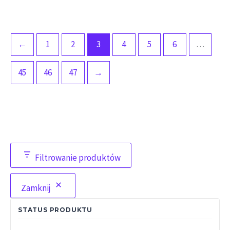
←
1
2
3
4
5
6
…
45
46
47
→
Filtrowanie produktów
Zamknij
STATUS PRODUKTU