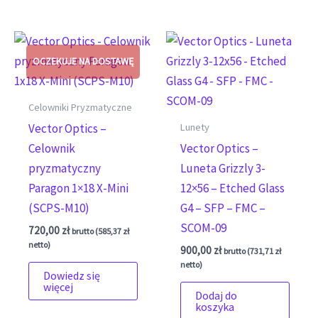
Celowniki Pryzmatyczne
Lunety
Vector Optics –
Celownik
Vector Optics –
pryzmatyczny
Luneta Grizzly 3-
Paragon 1×18 X-Mini
12×56 – Etched Glass
(SCPS-M10)
G4 – SFP – FMC –
SCOM-09
720,00
zł
brutto (
585,37
zł
netto)
900,00
zł
brutto (
731,71
zł
netto)
Dowiedz się
więcej
Dodaj do
koszyka