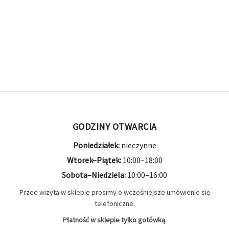
7X57R
3 produkty
3
8x57
4 produkty
4
9.3x72
1 produkt
1
9.3x74
1 produkt
1
GODZINY OTWARCIA
9mm Browning
1 produkt
1
Poniedziałek:
nieczynne
9mm MAK
2 produkty
2
Wtorek–Piątek:
10:00–18:00
Sobota–Niedziela:
10:00–16:00
9x19
22 produkty
22
Przed wizytą w sklepie prosimy o wcześniejsze umówienie się
telefoniczne.
Płatność w sklepie tylko gotówką.