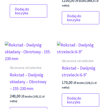
1100,00
zł
brutto (
894,31
zł
netto)
Dodaj do
koszyka
Dodaj do
koszyka
Akcesoria strzeleckie
Akcesoria strzeleckie
Rokstad – Dwójnóg
Rokstad – Dwójnóg
strzelecki 6-9″
składany – Obrotowy
170,00
zł
brutto (
138,21
zł
netto)
– 155-230 mm
240,00
zł
brutto (
195,12
zł
Dodaj do
netto)
koszyka