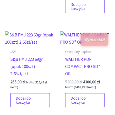
Dodaj do
koszyka
Wyprzedaż!
.223
Centralny zapłon
S&B FMJ 223 69gr
WALTHER PDP
(opak 100szt)
COMPACT PRO SD”
2,65zł/szt
OR
Pierwotna cena wyno
Aktualna 
265,00
zł
5300,00
zł
4300,00
zł
brutto (
215,45
zł
netto)
brutto (
3495,93
zł
netto)
Dodaj do
Dodaj do
koszyka
koszyka