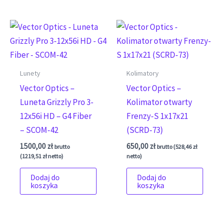
Lunety
Kolimatory
Vector Optics –
Vector Optics –
Luneta Grizzly Pro 3-
Kolimator otwarty
12x56i HD – G4 Fiber
Frenzy-S 1x17x21
– SCOM-42
(SCRD-73)
1500,00
zł
650,00
zł
brutto
brutto (
528,46
zł
(
1219,51
zł
netto)
netto)
Dodaj do
Dodaj do
koszyka
koszyka