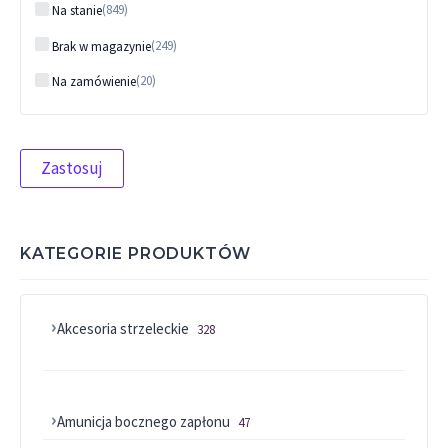
Status
(
849
)
Na stanie
(
249
)
Brak w magazynie
(
20
)
Na zamówienie
Zastosuj
KATEGORIE PRODUKTÓW
Akcesoria strzeleckie
328 produktów
328
Asortyment różny
67 produktów
67
Chwyty
9 produktów
9
Amunicja bocznego zapłonu
22 short
47 produktów
1 produkt
47
1