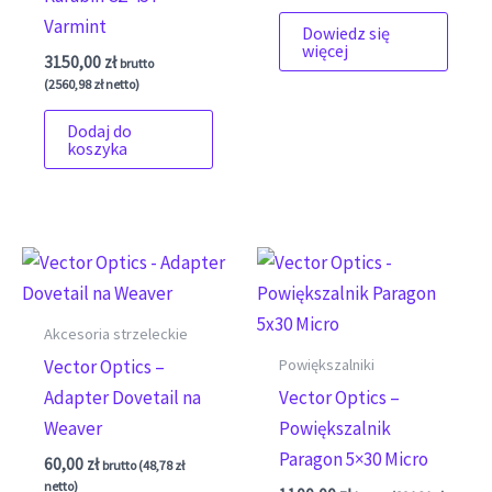
Varmint
Dowiedz się
więcej
3150,00
zł
brutto
(
2560,98
zł
netto)
Dodaj do
koszyka
Akcesoria strzeleckie
Powiększalniki
Vector Optics –
Adapter Dovetail na
Vector Optics –
Weaver
Powiększalnik
Paragon 5×30 Micro
60,00
zł
brutto (
48,78
zł
netto)