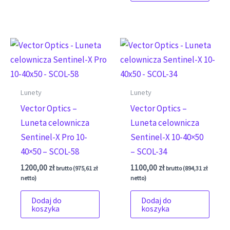
Lunety
Lunety
Vector Optics –
Vector Optics –
Luneta celownicza
Luneta celownicza
Sentinel-X Pro 10-
Sentinel-X 10-40×50
40×50 – SCOL-58
– SCOL-34
1200,00
zł
1100,00
zł
brutto (
975,61
zł
brutto (
894,31
zł
netto)
netto)
Dodaj do
Dodaj do
koszyka
koszyka