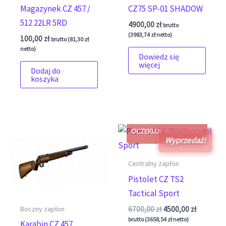
Magazynek CZ 457 /
CZ75 SP-01 SHADOW
512 22LR 5RD
4900,00
zł
brutto
(
3983,74
zł
netto)
100,00
zł
brutto (
81,30
zł
netto)
Dowiedz się
więcej
Dodaj do
koszyka
Wyprzedaż!
Centralny zapłon
Pistolet CZ TS2
Tactical Sport
Pierwotna cena wyno
Aktualna 
Boczny zapłon
6700,00
zł
4500,00
zł
brutto (
3658,54
zł
netto)
Karabin CZ 457