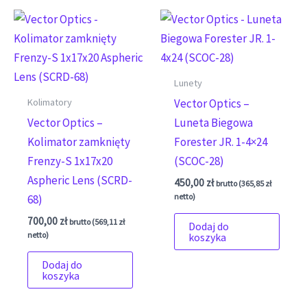
Lunety
Kolimatory
Vector Optics –
Vector Optics –
Luneta Biegowa
Kolimator zamknięty
Forester JR. 1-4×24
Frenzy-S 1x17x20
(SCOC-28)
Aspheric Lens (SCRD-
450,00
zł
brutto (
365,85
zł
netto)
68)
700,00
zł
brutto (
569,11
zł
Dodaj do
netto)
koszyka
Dodaj do
koszyka