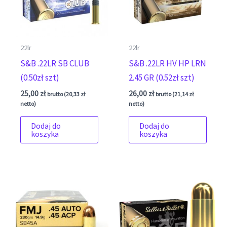
22lr
22lr
S&B .22LR SB CLUB
S&B .22LR HV HP LRN
(0.50zł szt)
2.45 GR (0.52zł szt)
25,00
zł
26,00
zł
brutto (
20,33
zł
brutto (
21,14
zł
netto)
netto)
Dodaj do
Dodaj do
koszyka
koszyka