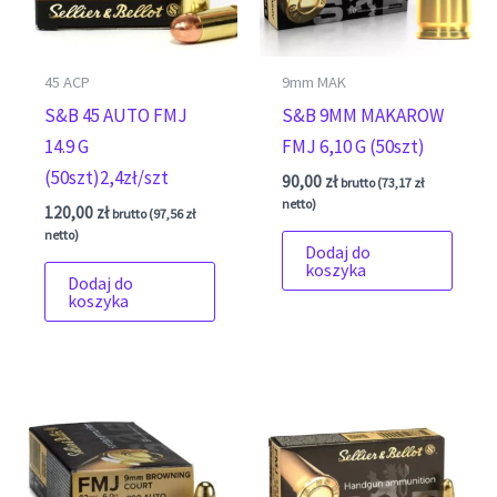
45 ACP
9mm MAK
S&B 45 AUTO FMJ
S&B 9MM MAKAROW
14.9 G
FMJ 6,10 G (50szt)
(50szt)2,4zł/szt
90,00
zł
brutto (
73,17
zł
netto)
120,00
zł
brutto (
97,56
zł
netto)
Dodaj do
koszyka
Dodaj do
koszyka