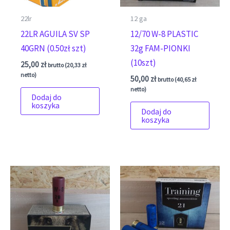
22lr
12 ga
22LR AGUILA SV SP
12/70 W-8 PLASTIC
40GRN (0.50zł szt)
32g FAM-PIONKI
(10szt)
25,00
zł
brutto (
20,33
zł
netto)
50,00
zł
brutto (
40,65
zł
netto)
Dodaj do
koszyka
Dodaj do
koszyka