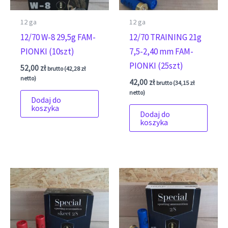
12 ga
12 ga
12/70 W-8 29,5g FAM-
12/70 TRAINING 21g
PIONKI (10szt)
7,5-2,40 mm FAM-
PIONKI (25szt)
52,00
zł
brutto (
42,28
zł
netto)
42,00
zł
brutto (
34,15
zł
netto)
Dodaj do
koszyka
Dodaj do
koszyka