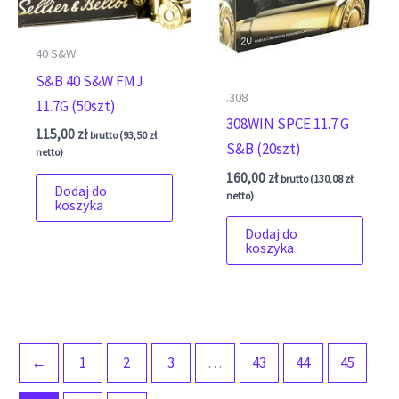
40 S&W
S&B 40 S&W FMJ
.308
11.7G (50szt)
308WIN SPCE 11.7 G
115,00
zł
brutto (
93,50
zł
S&B (20szt)
netto)
160,00
zł
brutto (
130,08
zł
Dodaj do
netto)
koszyka
Dodaj do
koszyka
←
1
2
3
…
43
44
45