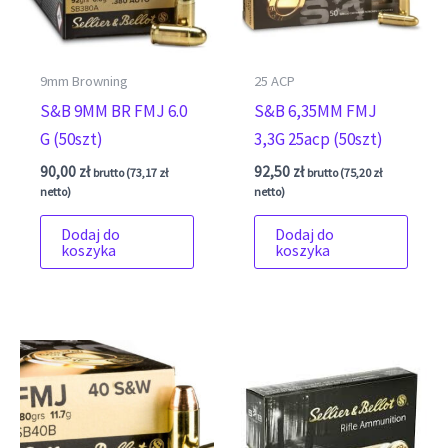
9mm Browning
25 ACP
S&B 9MM BR FMJ 6.0
S&B 6,35MM FMJ
G (50szt)
3,3G 25acp (50szt)
90,00
zł
92,50
zł
brutto (
73,17
zł
brutto (
75,20
zł
netto)
netto)
Dodaj do
Dodaj do
koszyka
koszyka