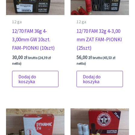
12 ga
12 ga
12/70 FAM 36g 4-
12/70 FAM 32g 4-3,00
3,00mm GW 10szt.
mm ZAT FAM-PIONKI
FAM-PIONKI (10szt)
(25szt)
30,00
zł
56,00
zł
brutto (
24,39
zł
brutto (
45,53
zł
netto)
netto)
Dodaj do
Dodaj do
koszyka
koszyka