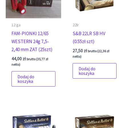
12 ga
22lr
FAM-PIONKI 12/65
S&B 22LR SB HV
WESTERN 24g 7,5-
(0.55zł szt)
2,40 mm ZAT (25szt)
27,50
zł
brutto (
22,36
zł
netto)
44,00
zł
brutto (
35,77
zł
netto)
Dodaj do
koszyka
Dodaj do
koszyka