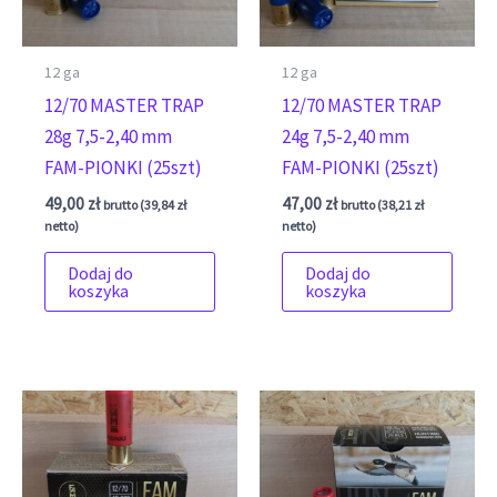
12 ga
12 ga
12/70 MASTER TRAP
12/70 MASTER TRAP
28g 7,5-2,40 mm
24g 7,5-2,40 mm
FAM-PIONKI (25szt)
FAM-PIONKI (25szt)
49,00
zł
47,00
zł
brutto (
39,84
zł
brutto (
38,21
zł
netto)
netto)
Dodaj do
Dodaj do
koszyka
koszyka