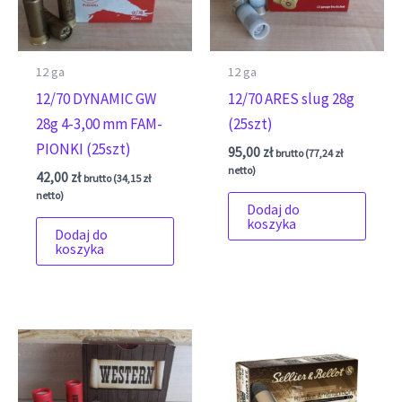
12 ga
12 ga
12/70 DYNAMIC GW
12/70 ARES slug 28g
28g 4-3,00 mm FAM-
(25szt)
PIONKI (25szt)
95,00
zł
brutto (
77,24
zł
netto)
42,00
zł
brutto (
34,15
zł
netto)
Dodaj do
koszyka
Dodaj do
koszyka