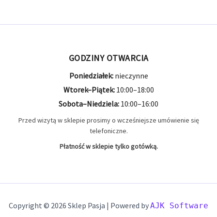
9.3x72
1 produkt
1
9.3x74
1 produkt
1
GODZINY OTWARCIA
9mm Browning
1 produkt
1
Poniedziałek:
nieczynne
9mm MAK
2 produkty
2
Wtorek–Piątek:
10:00–18:00
Sobota–Niedziela:
10:00–16:00
9x19
22 produkty
22
Przed wizytą w sklepie prosimy o wcześniejsze umówienie się
telefoniczne.
Płatność w sklepie tylko gotówką.
Copyright © 2026 Sklep Pasja | Powered by
AJK Software